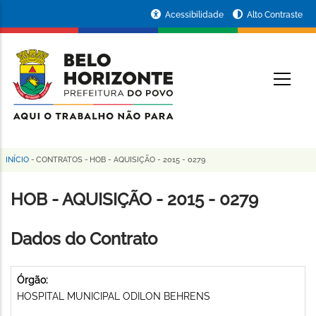
Pular
Portal
Acessibilidade
Alto Contraste
para
da
o
conteúdo
Prefeitura
O
principal
de
Belo
Horizonte
INÍCIO
-
CONTRATOS
-
HOB - AQUISIÇÃO - 2015 - 0279
Trilha
de
HOB - AQUISIÇÃO - 2015 - 0279
navegação
Dados do Contrato
Órgão:
HOSPITAL MUNICIPAL ODILON BEHRENS