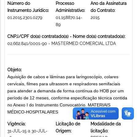
Número do
Processo
Ano da Assinatura
Instrumento Jurídico:
Administrativo:
do Contrato:
01.2015.2301.0279
01.158870.14-
2015
89
CNPJ/CPF do(a) contratado(a) - Nome do(a) contratado(a):
02.662.841/0001-90 - MASTERMED COMERCIAL LTDA
Objeto:
Aquisição de cabos e lâminas para laringoscópio, colares
cervicais, filmes para ultrassom e respiradores semifaciais
para atender a demanda de forma contínua do HOB por um
período de 12 meses, conforme especificação técnica contida
no Anexo I do Instrumento Convocatório. MATERIAIS
MÉDICO-HOSPITALARES
Vigência:
Licitação de
Modalidade da
31-JUL-15 a 30-JUL-
Origem:
licitação: