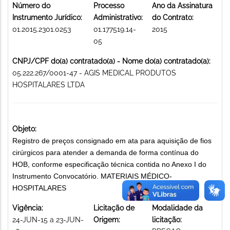
Número do
Processo
Ano da Assinatura
Instrumento Jurídico:
Administrativo:
do Contrato:
01.2015.2301.0253
01.177519.14-
2015
05
CNPJ/CPF do(a) contratado(a) - Nome do(a) contratado(a):
05.222.267/0001-47 - AGIS MEDICAL PRODUTOS
HOSPITALARES LTDA
Objeto:
Registro de preços consignado em ata para aquisição de fios
cirúrgicos para atender a demanda de forma contínua do
HOB, conforme especificação técnica contida no Anexo I do
Instrumento Convocatório. MATERIAIS MÉDICO-
HOSPITALARES
Vigência:
Licitação de
Modalidade da
24-JUN-15 a 23-JUN-
Origem:
licitação: