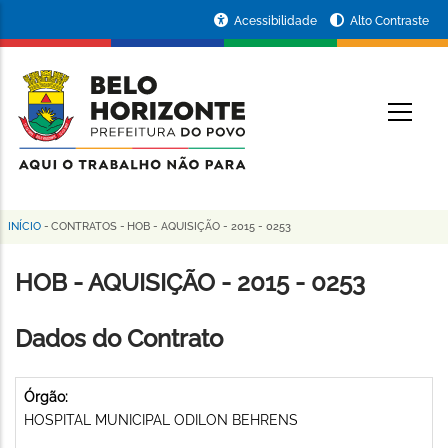
Pular
Portal
Acessibilidade
Alto Contraste
para
da
o
conteúdo
Prefeitura
O
principal
de
Belo
Horizonte
INÍCIO
-
CONTRATOS
-
HOB - AQUISIÇÃO - 2015 - 0253
Trilha
de
HOB - AQUISIÇÃO - 2015 - 0253
navegação
Dados do Contrato
Órgão:
HOSPITAL MUNICIPAL ODILON BEHRENS