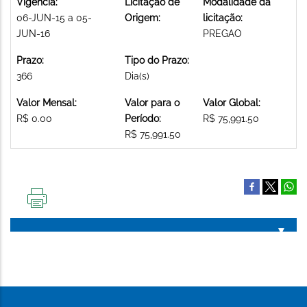
Vigência:
Licitação de
Modalidade da
06-JUN-15 a 05-
Origem:
licitação:
JUN-16
PREGAO
Prazo:
Tipo do Prazo:
366
Dia(s)
Valor Mensal:
Valor para o
Valor Global:
R$ 0.00
Período:
R$ 75,991.50
R$ 75,991.50
IMPRIMIR
ESTA
PÁGINA