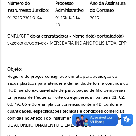
Número do
Processo
Ano da Assinatura
Instrumento Jurídico:
Administrativo:
do Contrato:
01.2015.2301.0194
01.158865.14-
2015
49
CNPJ/CPF do(a) contratado(a) - Nome do(a) contratado(a):
17.263.096/0001-83 - MERCEARIA INDIANOPOLIS LTDA. EPP
Objeto:
Registro de preços consignado em ata para aquisição de
sacos plásticos para atender a demanda de forma contínua do
HOB, sendo exclusividade de participação de Microempresas,
Empresas de Pequeno Porte ou equiparada nos itens 01, 02,
03, 4A, 05 e 06 e ampla concorrência no item 4B, conforme
quantidades, especificações técnicas e condições comerciais
contidas no Anexo I do Instrumento Convocatório MATERIAIS
DE ACONDICIONAMENTO E EMBALAGEM