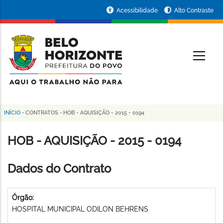
Pular
Portal
Acessibilidade
Alto Contraste
para
da
o
conteúdo
Prefeitura
O
principal
de
Belo
Horizonte
INÍCIO
-
CONTRATOS
-
HOB - AQUISIÇÃO - 2015 - 0194
Trilha
de
HOB - AQUISIÇÃO - 2015 - 0194
navegação
Dados do Contrato
Órgão:
HOSPITAL MUNICIPAL ODILON BEHRENS