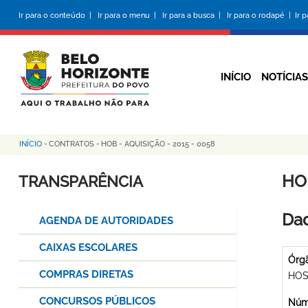
Pular
Ir para o conteúdo |
Ir para o menu |
Ir para a busca |
Ir para o rodapé |
Ir 
para
o
conteúdo
principal
INÍCIO
NOTÍCIAS
INÍCIO
-
CONTRATOS
-
HOB - AQUISIÇÃO - 2015 - 0058
Trilha
de
HOB
TRANSPARÊNCIA
navegação
Dad
AGENDA DE AUTORIDADES
CAIXAS ESCOLARES
Órg
COMPRAS DIRETAS
HOS
CONCURSOS PÚBLICOS
Núme