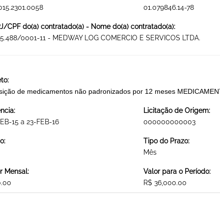
015.2301.0058
01.079846.14-78
/CPF do(a) contratado(a) - Nome do(a) contratado(a):
735.488/0001-11 - MEDWAY LOG COMERCIO E SERVICOS LTDA.
to:
isição de medicamentos não padronizados por 12 meses MEDICAME
ncia:
Licitação de Origem:
EB-15 a 23-FEB-16
000000000003
o:
Tipo do Prazo:
Mês
r Mensal:
Valor para o Período:
0.00
R$ 36,000.00