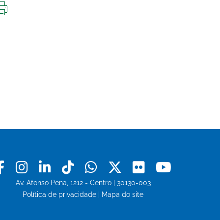
IMPRIMIR
ESTA
PÁGINA
Facebook
Instagram
Linkedin
Tiktok
Whatsapp
X
Flickr
Youtu
Av. Afonso Pena, 1212 - Centro | 30130-003
Política de privacidade
|
Mapa do site