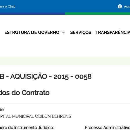
Portal
para o Chat
Ace
da
Prefeitura
ESTRUTURA DE GOVERNO
SERVIÇOS
TRANSPARÊNCI
Navegação
de
Principal
Belo
Horizonte
 - AQUISIÇÃO - 2015 - 0058
os do Contrato
ão:
PITAL MUNICIPAL ODILON BEHRENS
ro do Instrumento Jurídico:
Processo Administrativo