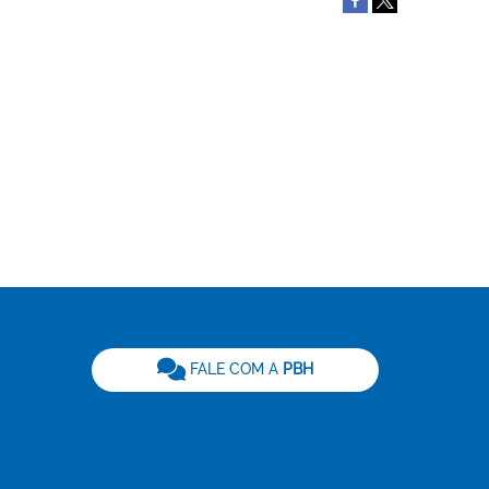
be
FALE COM A
PBH