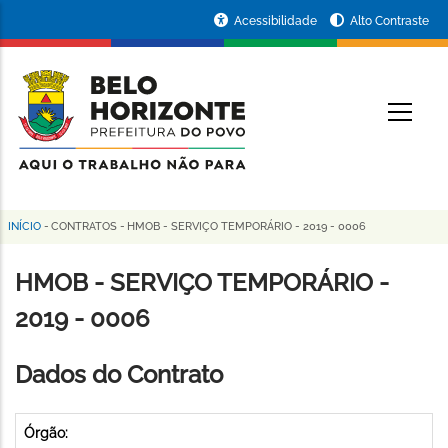
Pular
Portal
Acessibilidade
Alto Contraste
para
da
o
conteúdo
Prefeitura
O
principal
de
Belo
Horizonte
INÍCIO
-
CONTRATOS
-
HMOB - SERVIÇO TEMPORÁRIO - 2019 - 0006
Trilha
de
HMOB - SERVIÇO TEMPORÁRIO -
navegação
2019 - 0006
Dados do Contrato
Órgão: