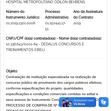
HOSPITAL METROPOLITANO ODILON BEHRENS
Número do
Processo
Ano da Assinatura
Instrumento Jurídico:
Administrativo:
do Contrato:
01.2019.2301.0006
01.150441.17-
2019
51
CNPJ/CPF do(a) contratado(a) - Nome do(a) contratado(a):
10.336.643/0001-64 - DEDALUS CONCURSOS E
TREINAMENTOS EIRELI
Objeto:
Contratação de instituição especializada na realização de
concurso público de provimento dos cargos públicos efetivos,
conforme especificações do projeto, quantidades,
especificações e condições comerciais contidas no edital e
seus anexos do Instrumento Convocatório, CONFORME O
PROCESSO DE COMPRA DE Nº 02-87/2017. SERVIÇOS
TÉCNICOS PROFISSIONAIS