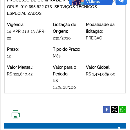
OPUS: 010.695.922.073. SERVIÇOS TÉCNICOS
ESPECIALIZADOS
Vigência:
Licitação de
Modalidade da
14-APR-21 a 13-APR-
Origem:
licitação:
22
239/2020
PREGAO
Prazo:
Tipo do Prazo:
12
Mês
Valor Mensal:
Valor para o
Valor Global:
R$ 122,840.42
Período:
R$ 1,474,085.00
R$
1,474,085.00
IMPRIMIR
ESTA
PÁGINA