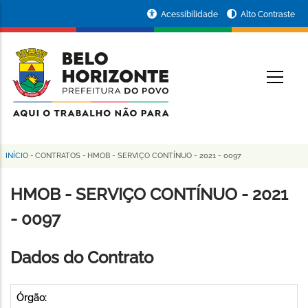
Pular
Portal
Acessibilidade
Alto Contraste
para
da
o
conteúdo
Prefeitura
O
principal
de
Belo
Horizonte
INÍCIO
-
CONTRATOS
-
HMOB - SERVIÇO CONTÍNUO - 2021 - 0097
Trilha
de
HMOB - SERVIÇO CONTÍNUO - 2021
navegação
- 0097
Dados do Contrato
Órgão: