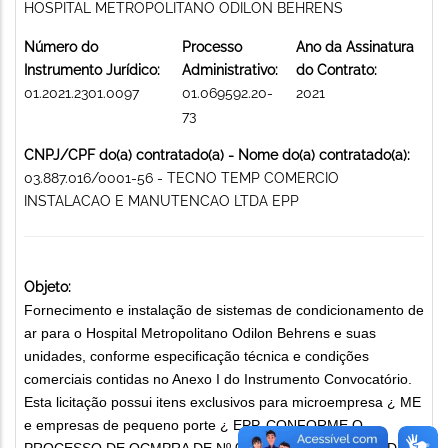
HOSPITAL METROPOLITANO ODILON BEHRENS
Número do
Processo
Ano da Assinatura
Instrumento Jurídico:
Administrativo:
do Contrato:
01.2021.2301.0097
01.069592.20-
2021
73
CNPJ/CPF do(a) contratado(a) - Nome do(a) contratado(a):
03.887.016/0001-56 - TECNO TEMP COMERCIO
INSTALACAO E MANUTENCAO LTDA EPP
Objeto:
Fornecimento e instalação de sistemas de condicionamento de
ar para o Hospital Metropolitano Odilon Behrens e suas
unidades, conforme especificação técnica e condições
comerciais contidas no Anexo I do Instrumento Convocatório.
Esta licitação possui itens exclusivos para microempresa ¿ ME
e empresas de pequeno porte ¿ EPP, CONFORME O
PROCESSO DE OCMPRA DE Nº 02- 62/2020- NUMERO DE