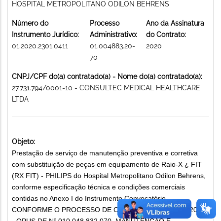
HOSPITAL METROPOLITANO ODILON BEHRENS
Número do
Processo
Ano da Assinatura
Instrumento Jurídico:
Administrativo:
do Contrato:
01.2020.2301.0411
01.004883.20-
2020
70
CNPJ/CPF do(a) contratado(a) - Nome do(a) contratado(a):
27.731.794/0001-10 - CONSULTEC MEDICAL HEALTHCARE
LTDA
Objeto:
Prestação de serviço de manutenção preventiva e corretiva
com substituição de peças em equipamento de Raio-X ¿ FIT
(RX FIT) - PHILIPS do Hospital Metropolitano Odilon Behrens,
conforme especificação técnica e condições comerciais
contidas no Anexo I do Instrumento Convocatório,
CONFORME O PROCESSO DE COMPRA DE Nº 03 - 11/2020
- OPUS DE Nº 010.048.832.070. MANUTENÇÃO E