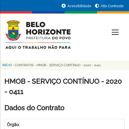
Pular
Portal
Acessibilidade
Alto Contraste
para
da
o
conteúdo
Prefeitura
O
principal
de
Belo
Horizonte
INÍCIO
-
CONTRATOS
-
HMOB - SERVIÇO CONTÍNUO - 2020 - 0411
Trilha
de
HMOB - SERVIÇO CONTÍNUO - 2020
navegação
- 0411
Dados do Contrato
Órgão: