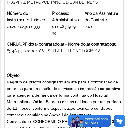
HOSPITAL METROPOLITANO ODILON BEHRENS
Número do
Processo
Ano da Assinatura
Instrumento Jurídico:
Administrativo:
do Contrato:
01.2020.2301.0333
01.048369.19-
2020
30
CNPJ/CPF do(a) contratado(a) - Nome do(a) contratado(a):
83.483.230/0001-86 - SELBETTI TECNOLOGIA S.A.
Objeto:
Registro de preços consignado em ata para a contratação de
empresa para prestação de serviços de impressão corporativa
para atender a demanda de forma contínua do Hospital
Metropolitano Odilon Behrens e suas unidades por um período
de 12 meses, conforme especificação técnica e condições
comerciais contidas no Anexo I do Instrumento
Convocatório..CONFORME O PROCESSO DE OCMPRA DE Nº
02 - 32/2019 - NUMERODE OPUS: 010.483.691.930