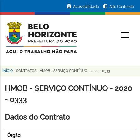
Pular
Portal
Acessibilidade
Alto Contraste
para
da
o
conteúdo
Prefeitura
O
principal
de
Belo
Horizonte
INÍCIO
-
CONTRATOS
-
HMOB - SERVIÇO CONTÍNUO - 2020 - 0333
Trilha
de
HMOB - SERVIÇO CONTÍNUO - 2020
navegação
- 0333
Dados do Contrato
Órgão: