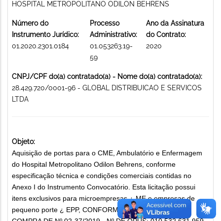
HOSPITAL METROPOLITANO ODILON BEHRENS
Número do
Processo
Ano da Assinatura
Instrumento Jurídico:
Administrativo:
do Contrato:
01.2020.2301.0184
01.053263.19-
2020
59
CNPJ/CPF do(a) contratado(a) - Nome do(a) contratado(a):
28.429.720/0001-96 - GLOBAL DISTRIBUICAO E SERVICOS
LTDA
Objeto:
Aquisição de portas para o CME, Ambulatório e Enfermagem
do Hospital Metropolitano Odilon Behrens, conforme
especificação técnica e condições comerciais contidas no
Anexo I do Instrumento Convocatório. Esta licitação possui
itens exclusivos para microempresas ¿ ME e empresas de
pequeno porte ¿ EPP, CONFORME O PROCESSO DE
COMPRA DE Nº 02-37/2019 - Nº DE OPUS: 010.532.631.959.