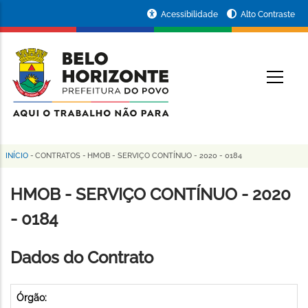
Pular
Portal
Acessibilidade
Alto Contraste
para
da
o
conteúdo
Prefeitura
O
principal
de
Belo
Horizonte
INÍCIO
-
CONTRATOS
-
HMOB - SERVIÇO CONTÍNUO - 2020 - 0184
Trilha
de
HMOB - SERVIÇO CONTÍNUO - 2020
navegação
- 0184
Dados do Contrato
Órgão: