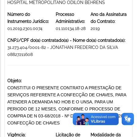
HOSPITAL METROPOLITANO ODILON BEHRENS
Número do
Processo
Ano da Assinatura
Instrumento Jurídico:
Administrativo:
do Contrato:
01.2019.2301.0074
01.110134.18-28
2019
CNPJ/CPF do(a) contratado(a) - Nome do(a) contratado(a):
31.273.404/0001-82 - JONATHAN FREDERICO DA SILVA
08827211608
Objeto:
CONSTITUI O PRESENTE CONTRATO A PRESTAÇÃO DE
SERVIÇOS REFERENTE A CONFECÇÃO DE CHAVES, PARA
ATENDER A DEMANDA NO HOB E O UNSA, PARA UM
PERIODO DE 12 MESES, CONFORME O PROCESSO DE
COMPRA DE N 03-68/2018 - Nº DE OPUS 011.101.341.828
CONFECÇÃO DE CHAVES
Vigência:
Licitação de
Modalidade da