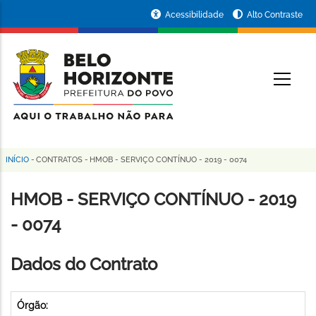
Pular
Portal
Acessibilidade
Alto Contraste
para
da
o
conteúdo
Prefeitura
O
principal
de
Belo
Horizonte
INÍCIO
-
CONTRATOS
-
HMOB - SERVIÇO CONTÍNUO - 2019 - 0074
Trilha
de
HMOB - SERVIÇO CONTÍNUO - 2019
navegação
- 0074
Dados do Contrato
Órgão: