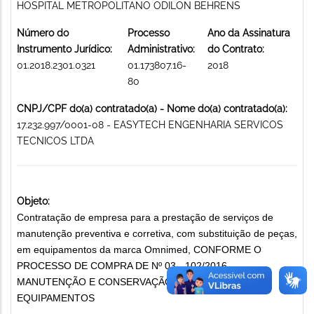
HOSPITAL METROPOLITANO ODILON BEHRENS
Número do
Processo
Ano da Assinatura
Instrumento Jurídico:
Administrativo:
do Contrato:
01.2018.2301.0321
01.173807.16-
2018
80
CNPJ/CPF do(a) contratado(a) - Nome do(a) contratado(a):
17.232.997/0001-08 - EASYTECH ENGENHARIA SERVICOS
TECNICOS LTDA
Objeto:
Contratação de empresa para a prestação de serviços de
manutenção preventiva e corretiva, com substituição de peças,
em equipamentos da marca Omnimed, CONFORME O
PROCESSO DE COMPRA DE Nº 03 - 102/2016
MANUTENÇÃO E CONSERVAÇÃO DE MÁQUINAS E
EQUIPAMENTOS