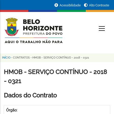
Pular
Portal
Acessibilidade
Alto Contraste
para
da
o
conteúdo
Prefeitura
O
principal
de
Belo
Horizonte
INÍCIO
-
CONTRATOS
-
HMOB - SERVIÇO CONTÍNUO - 2018 - 0321
Trilha
de
HMOB - SERVIÇO CONTÍNUO - 2018
navegação
- 0321
Dados do Contrato
Órgão: