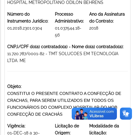
HOSPITAL METROPOLITANO ODILON BEHRENS
Número do
Processo
Ano da Assinatura
Instrumento Jurídico:
Administrativo:
do Contrato:
01.2018.2301.0304
01.037544.18-
2018
56
CNPJ/CPF do(a) contratado(a) - Nome do(a) contratado(a):
11.720.787/0001-82 - TMT SOLUCOES EM TECNOLOGIA
LTDA. ME
Objeto:
CONSTITUI O PRESENTE CONTRATO A CONFECÇÃO DE
CRACHAS, PARA SEREM UTILIZADOS EM TODOS OS
FUNCIONÁRIOS DO COMPLEXO HOSPITALAR DO HOB
CONFECÇÃO DE CRACHÁS
Vigência:
Licitação de
Modalidade da
01-DEC-18 a 30-
Origem:
licitação: