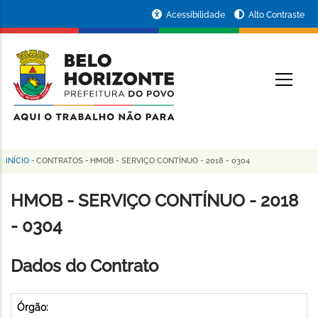
Pular
Portal
Acessibilidade
Alto Contraste
para
da
o
conteúdo
Prefeitura
O
principal
de
Belo
Horizonte
INÍCIO
-
CONTRATOS
-
HMOB - SERVIÇO CONTÍNUO - 2018 - 0304
Trilha
de
HMOB - SERVIÇO CONTÍNUO - 2018
navegação
- 0304
Dados do Contrato
Órgão: