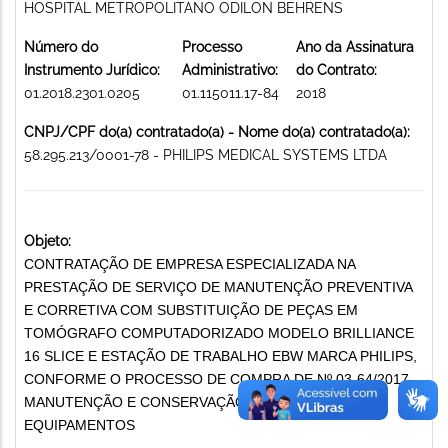
HOSPITAL METROPOLITANO ODILON BEHRENS
Número do
Processo
Ano da Assinatura
Instrumento Jurídico:
Administrativo:
do Contrato:
01.2018.2301.0205
01.115011.17-84
2018
CNPJ/CPF do(a) contratado(a) - Nome do(a) contratado(a):
58.295.213/0001-78 - PHILIPS MEDICAL SYSTEMS LTDA
Objeto:
CONTRATAÇÃO DE EMPRESA ESPECIALIZADA NA
PRESTAÇÃO DE SERVIÇO DE MANUTENÇÃO PREVENTIVA
E CORRETIVA COM SUBSTITUIÇÃO DE PEÇAS EM
TOMÓGRAFO COMPUTADORIZADO MODELO BRILLIANCE
16 SLICE E ESTAÇÃO DE TRABALHO EBW MARCA PHILIPS,
CONFORME O PROCESSO DE COMPRA DE Nº 03-64/2017
MANUTENÇÃO E CONSERVAÇÃO DE MÁQUINAS E
EQUIPAMENTOS