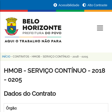
Pular
Portal
Acessibilidade
Alto Contraste
para
da
o
conteúdo
Prefeitura
O
principal
de
Belo
Horizonte
INÍCIO
-
CONTRATOS
-
HMOB - SERVIÇO CONTÍNUO - 2018 - 0205
Trilha
de
HMOB - SERVIÇO CONTÍNUO - 2018
navegação
- 0205
Dados do Contrato
Órgão: