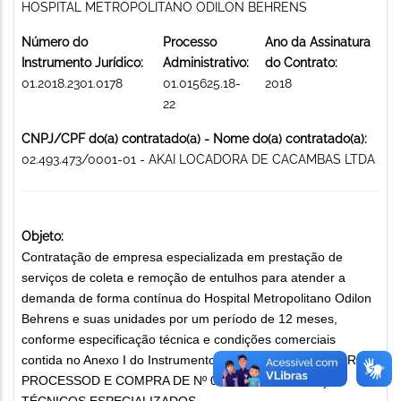
HOSPITAL METROPOLITANO ODILON BEHRENS
Número do
Processo
Ano da Assinatura
Instrumento Jurídico:
Administrativo:
do Contrato:
01.2018.2301.0178
01.015625.18-
2018
22
CNPJ/CPF do(a) contratado(a) - Nome do(a) contratado(a):
02.493.473/0001-01 - AKAI LOCADORA DE CACAMBAS LTDA
Objeto:
Contratação de empresa especializada em prestação de
serviços de coleta e remoção de entulhos para atender a
demanda de forma contínua do Hospital Metropolitano Odilon
Behrens e suas unidades por um período de 12 meses,
conforme especificação técnica e condições comerciais
contida no Anexo I do Instrumento Convocatório, CONFORME
PROCESSOD E COMPRA DE Nº 02-17/2018. SERVIÇOS
TÉCNICOS ESPECIALIZADOS