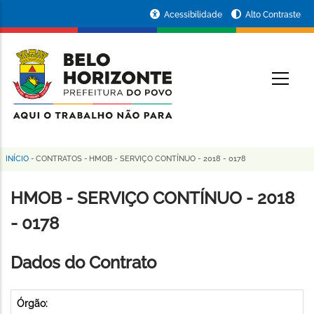
Pular
Portal
Acessibilidade
Alto Contraste
para
da
o
conteúdo
Prefeitura
O
principal
de
Belo
Horizonte
INÍCIO
-
CONTRATOS
-
HMOB - SERVIÇO CONTÍNUO - 2018 - 0178
Trilha
de
HMOB - SERVIÇO CONTÍNUO - 2018
navegação
- 0178
Dados do Contrato
Órgão: