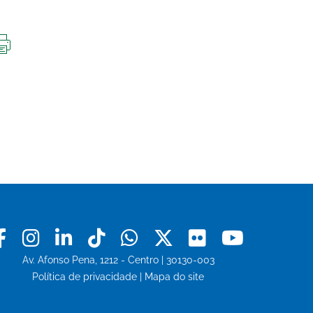
IMPRIMIR
ESTA
PÁGINA
Facebook
Instagram
Linkedin
Tiktok
Whatsapp
X
Flickr
Youtu
Av. Afonso Pena, 1212 - Centro | 30130-003
Política de privacidade
|
Mapa do site