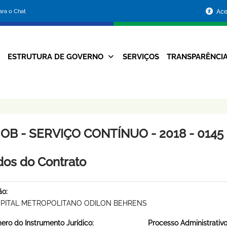
Portal
para o Chat
Ace
da
Prefeitura
ESTRUTURA DE GOVERNO
SERVIÇOS
TRANSPARÊNCI
Navegação
de
Principal
Belo
Horizonte
OB - SERVIÇO CONTÍNUO - 2018 - 0145
os do Contrato
ão:
PITAL METROPOLITANO ODILON BEHRENS
ro do Instrumento Jurídico:
Processo Administrativo