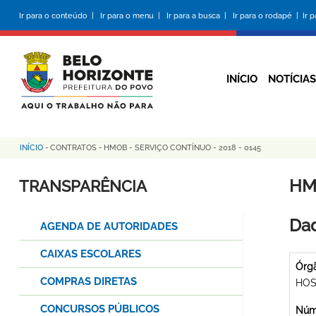
Pular
Ir para o conteúdo |
Ir para o menu |
Ir para a busca |
Ir para o rodapé |
Ir 
para
o
conteúdo
principal
INÍCIO
NOTÍCIAS
INÍCIO
-
CONTRATOS
-
HMOB - SERVIÇO CONTÍNUO - 2018 - 0145
Trilha
de
HM
TRANSPARÊNCIA
navegação
Dad
AGENDA DE AUTORIDADES
CAIXAS ESCOLARES
Órg
COMPRAS DIRETAS
HOS
CONCURSOS PÚBLICOS
Núme