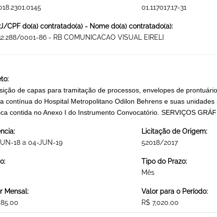
018.2301.0145
01.117017.17-31
/CPF do(a) contratado(a) - Nome do(a) contratado(a):
232.288/0001-86 - RB COMUNICACAO VISUAL EIRELI
to:
sição de capas para tramitação de processos, envelopes de prontuári
a contínua do Hospital Metropolitano Odilon Behrens e suas unidades
nica contida no Anexo I do Instrumento Convocatório. SERVIÇO
ncia:
Licitação de Origem:
JUN-18 a 04-JUN-19
52018/2017
o:
Tipo do Prazo:
Mês
r Mensal:
Valor para o Período:
585.00
R$ 7,020.00