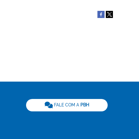
be
FALE COM A
PBH