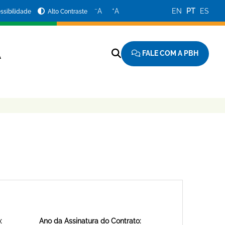
−
+
A
A
EN
PT
ES
ssibilidade
Alto Contraste
FALE COM A PBH
A
:
Ano da Assinatura do Contrato: