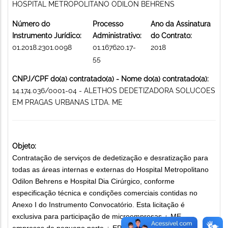
HOSPITAL METROPOLITANO ODILON BEHRENS
Número do
Processo
Ano da Assinatura
Instrumento Jurídico:
Administrativo:
do Contrato:
01.2018.2301.0098
01.167620.17-
2018
55
CNPJ/CPF do(a) contratado(a) - Nome do(a) contratado(a):
14.174.036/0001-04 - ALETHOS DEDETIZADORA SOLUCOES
EM PRAGAS URBANAS LTDA. ME
Objeto:
Contratação de serviços de dedetização e desratização para
todas as áreas internas e externas do Hospital Metropolitano
Odilon Behrens e Hospital Dia Cirúrgico, conforme
especificação técnica e condições comerciais contidas no
Anexo I do Instrumento Convocatório. Esta licitação é
exclusiva para participação de microempresas ¿ ME,
empresas de pequeno porte ¿ EPP ou