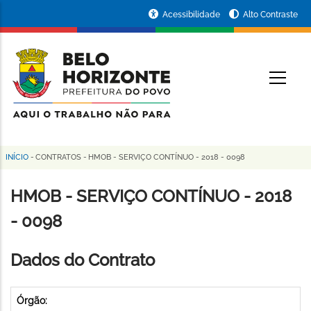
Pular
Portal
Acessibilidade
Alto Contraste
para
da
o
conteúdo
Prefeitura
O
principal
de
Belo
Horizonte
INÍCIO
-
CONTRATOS
-
HMOB - SERVIÇO CONTÍNUO - 2018 - 0098
Trilha
de
HMOB - SERVIÇO CONTÍNUO - 2018
navegação
- 0098
Dados do Contrato
Órgão: