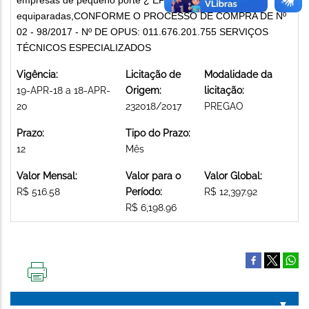
equiparadas,CONFORME O PROCESSO DE COMPRA DE Nº
02 - 98/2017 - Nº DE OPUS: 011.676.201.755 SERVIÇOS
TÉCNICOS ESPECIALIZADOS
Vigência:
Licitação de
Modalidade da
19-APR-18 a 18-APR-
Origem:
licitação:
20
232018/2017
PREGAO
Prazo:
Tipo do Prazo:
12
Mês
Valor Mensal:
Valor para o
Valor Global:
R$ 516.58
Período:
R$ 12,397.92
R$ 6,198.96
IMPRIMIR
ESTA
PÁGINA