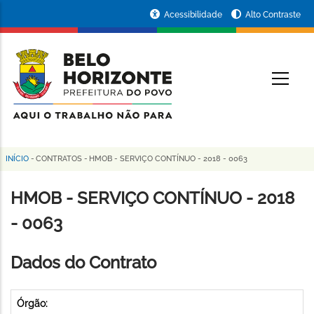
Pular
Portal
Acessibilidade
Alto Contraste
para
da
o
conteúdo
Prefeitura
O
principal
de
Belo
Horizonte
INÍCIO
-
CONTRATOS
-
HMOB - SERVIÇO CONTÍNUO - 2018 - 0063
Trilha
de
HMOB - SERVIÇO CONTÍNUO - 2018
navegação
- 0063
Dados do Contrato
Órgão: