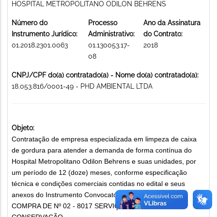
HOSPITAL METROPOLITANO ODILON BEHRENS
Número do
Processo
Ano da Assinatura
Instrumento Jurídico:
Administrativo:
do Contrato:
01.2018.2301.0063
01.130053.17-
2018
08
CNPJ/CPF do(a) contratado(a) - Nome do(a) contratado(a):
18.053.816/0001-49 - PHD AMBIENTAL LTDA
Objeto:
Contratação de empresa especializada em limpeza de caixa
de gordura para atender a demanda de forma contínua do
Hospital Metropolitano Odilon Behrens e suas unidades, por
um período de 12 (doze) meses, conforme especificação
técnica e condições comerciais contidas no edital e seus
anexos do Instrumento Convocatório.PROCESSOD E
COMPRA DE Nº 02 - 8017 SERVIÇO DE LIMPEZA E
CONSERVAÇÃO