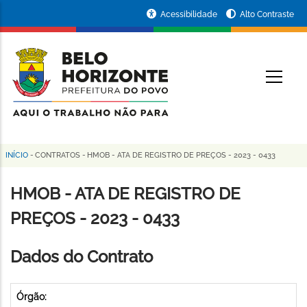
Pular
Portal
Acessibilidade
Alto Contraste
para
da
o
conteúdo
Prefeitura
O
principal
de
Belo
Horizonte
INÍCIO
-
CONTRATOS
-
HMOB - ATA DE REGISTRO DE PREÇOS - 2023 - 0433
Trilha
de
HMOB - ATA DE REGISTRO DE
navegação
PREÇOS - 2023 - 0433
Dados do Contrato
Órgão: