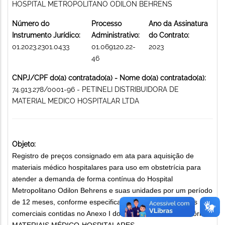
HOSPITAL METROPOLITANO ODILON BEHRENS
Número do
Processo
Ano da Assinatura
Instrumento Jurídico:
Administrativo:
do Contrato:
01.2023.2301.0433
01.069120.22-
2023
46
CNPJ/CPF do(a) contratado(a) - Nome do(a) contratado(a):
74.913.278/0001-96 - PETINELI DISTRIBUIDORA DE
MATERIAL MEDICO HOSPITALAR LTDA
Objeto:
Registro de preços consignado em ata para aquisição de
materiais médico hospitalares para uso em obstetrícia para
atender a demanda de forma contínua do Hospital
Metropolitano Odilon Behrens e suas unidades por um período
de 12 meses, conforme especificação técnica e condições
comerciais contidas no Anexo I do Instrumento Convocatório.
MATERIAIS MÉDICO-HOSPITALARES