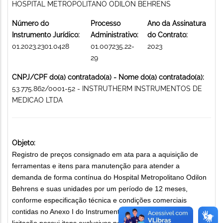
HOSPITAL METROPOLITANO ODILON BEHRENS
Número do
Processo
Ano da Assinatura
Instrumento Jurídico:
Administrativo:
do Contrato:
01.2023.2301.0428
01.007235.22-
2023
29
CNPJ/CPF do(a) contratado(a) - Nome do(a) contratado(a):
53.775.862/0001-52 - INSTRUTHERM INSTRUMENTOS DE
MEDICAO LTDA
Objeto:
Registro de preços consignado em ata para a aquisição de
ferramentas e itens para manutenção para atender a
demanda de forma contínua do Hospital Metropolitano Odilon
Behrens e suas unidades por um período de 12 meses,
conforme especificação técnica e condições comerciais
contidas no Anexo I do Instrumento Convocatório. Esta
licitação possui itens exclusivos para a participação de