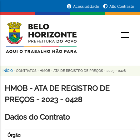
Pular
Portal
Acessibilidade
Alto Contraste
para
da
o
conteúdo
Prefeitura
O
principal
de
Belo
Horizonte
INÍCIO
-
CONTRATOS
-
HMOB - ATA DE REGISTRO DE PREÇOS - 2023 - 0428
Trilha
de
HMOB - ATA DE REGISTRO DE
navegação
PREÇOS - 2023 - 0428
Dados do Contrato
Órgão: