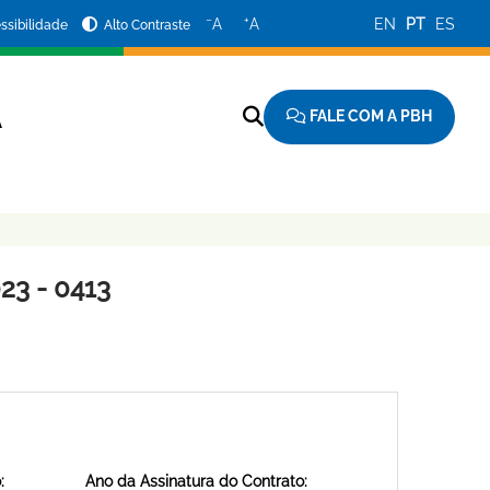
−
+
A
A
EN
PT
ES
ssibilidade
Alto Contraste
FALE COM A PBH
A
3 - 0413
:
Ano da Assinatura do Contrato: