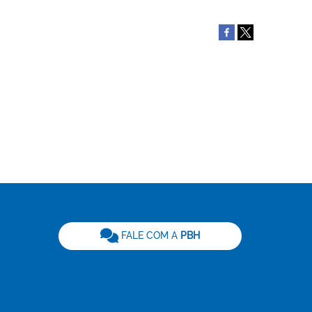
be
FALE COM A
PBH