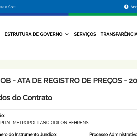
Portal
para o Chat
Ace
da
Prefeitura
ESTRUTURA DE GOVERNO
SERVIÇOS
TRANSPARÊNCI
Navegação
de
Principal
Belo
Horizonte
OB - ATA DE REGISTRO DE PREÇOS - 202
os do Contrato
ão:
PITAL METROPOLITANO ODILON BEHRENS
ro do Instrumento Jurídico:
Processo Administrativo