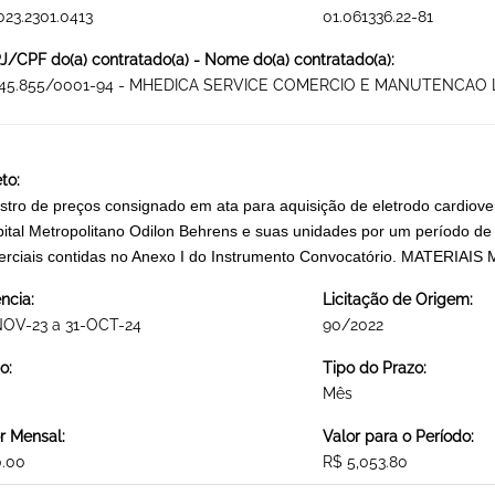
023.2301.0413
01.061336.22-81
/CPF do(a) contratado(a) - Nome do(a) contratado(a):
245.855/0001-94 - MHEDICA SERVICE COMERCIO E MANUTENCAO 
to:
stro de preços consignado em ata para aquisição de eletrodo cardiov
ital Metropolitano Odilon Behrens e suas unidades por um período de
rciais contidas no Anexo I do Instrumento Convocatório. MATERI
ncia:
Licitação de Origem:
NOV-23 a 31-OCT-24
90/2022
o:
Tipo do Prazo:
Mês
r Mensal:
Valor para o Período:
0.00
R$ 5,053.80