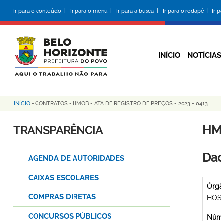
Pular
Ir para o conteúdo |
Ir para o menu |
Ir para a busca |
Ir para o rodapé |
Ir 
para
o
conteúdo
principal
INÍCIO
NOTÍCIAS
INÍCIO
-
CONTRATOS
-
HMOB - ATA DE REGISTRO DE PREÇOS - 2023 - 0413
Trilha
de
HM
TRANSPARÊNCIA
navegação
Dad
AGENDA DE AUTORIDADES
CAIXAS ESCOLARES
Órg
COMPRAS DIRETAS
HOS
CONCURSOS PÚBLICOS
Núme