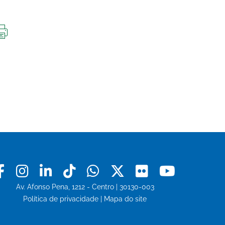
IMPRIMIR
ESTA
PÁGINA
Facebook
Instagram
Linkedin
Tiktok
Whatsapp
X
Flickr
Youtu
Av. Afonso Pena, 1212 - Centro | 30130-003
Política de privacidade
|
Mapa do site