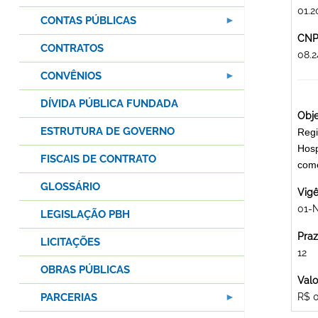
01.2
CONTAS PÚBLICAS
CNPJ
CONTRATOS
08.
CONVÊNIOS
DÍVIDA PÚBLICA FUNDADA
Obje
ESTRUTURA DE GOVERNO
Regi
Hosp
FISCAIS DE CONTRATO
come
GLOSSÁRIO
Vigê
01-
LEGISLAÇÃO PBH
Praz
LICITAÇÕES
12
OBRAS PÚBLICAS
Valo
PARCERIAS
R$ 