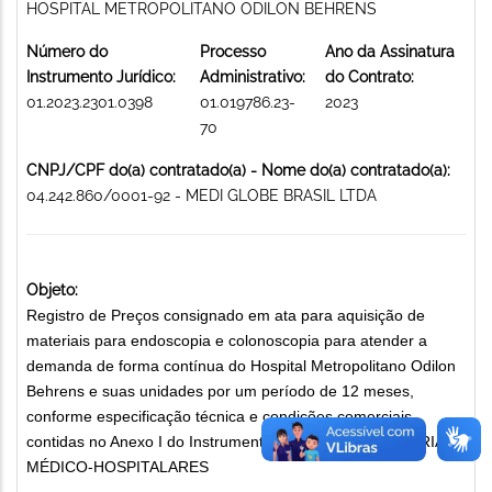
HOSPITAL METROPOLITANO ODILON BEHRENS
Número do
Processo
Ano da Assinatura
Instrumento Jurídico:
Administrativo:
do Contrato:
01.2023.2301.0398
01.019786.23-
2023
70
CNPJ/CPF do(a) contratado(a) - Nome do(a) contratado(a):
04.242.860/0001-92 - MEDI GLOBE BRASIL LTDA
Objeto:
Registro de Preços consignado em ata para aquisição de
materiais para endoscopia e colonoscopia para atender a
demanda de forma contínua do Hospital Metropolitano Odilon
Behrens e suas unidades por um período de 12 meses,
conforme especificação técnica e condições comerciais
contidas no Anexo I do Instrumento Convocatório. MATERIAIS
MÉDICO-HOSPITALARES