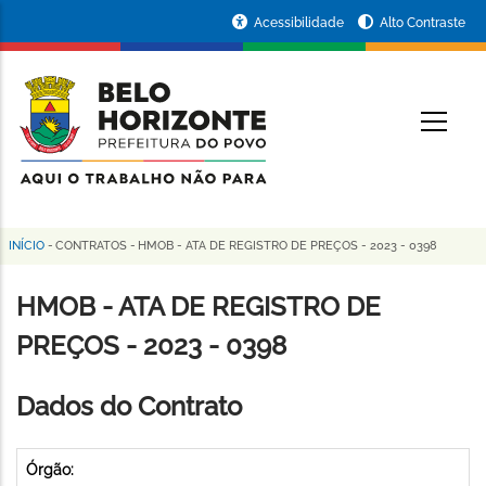
Pular
Portal
Acessibilidade
Alto Contraste
para
da
o
conteúdo
Prefeitura
O
principal
de
Belo
Horizonte
INÍCIO
-
CONTRATOS
-
HMOB - ATA DE REGISTRO DE PREÇOS - 2023 - 0398
Trilha
de
HMOB - ATA DE REGISTRO DE
navegação
PREÇOS - 2023 - 0398
Dados do Contrato
Órgão: