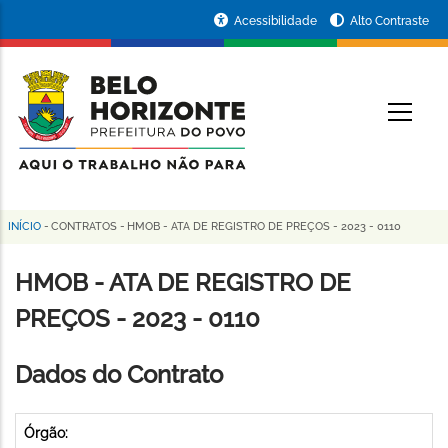
Pular
Portal
Acessibilidade
Alto Contraste
para
da
o
conteúdo
Prefeitura
O
principal
de
Belo
Horizonte
INÍCIO
-
CONTRATOS
-
HMOB - ATA DE REGISTRO DE PREÇOS - 2023 - 0110
Trilha
de
HMOB - ATA DE REGISTRO DE
navegação
PREÇOS - 2023 - 0110
Dados do Contrato
Órgão: