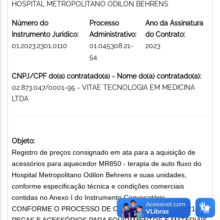
HOSPITAL METROPOLITANO ODILON BEHRENS
Número do
Processo
Ano da Assinatura
Instrumento Jurídico:
Administrativo:
do Contrato:
01.2023.2301.0110
01.045308.21-
2023
54
CNPJ/CPF do(a) contratado(a) - Nome do(a) contratado(a):
02.873.047/0001-95 - VITAE TECNOLOGIA EM MEDICINA
LTDA
Objeto:
Registro de preços consignado em ata para a aquisição de
acessórios para aquecedor MR850 - terapia de auto fluxo do
Hospital Metropolitano Odilon Behrens e suas unidades,
conforme especificação técnica e condições comerciais
contidas no Anexo I do Instrumento Convocatório.,
CONFORME O PROCESSO DE CMPRA DE Nº 03-90/2021
PEÇAS E ACESSÓRIOS PARA EQUIPAMENTOS E MATERIAIS