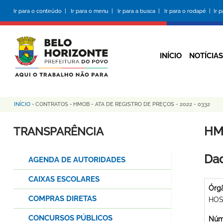
Pular
Ir para o conteúdo |
Ir para o menu |
Ir para a busca |
Ir para o rodapé |
Ir 
para
o
conteúdo
principal
INÍCIO
NOTÍCIAS
INÍCIO
-
CONTRATOS
-
HMOB - ATA DE REGISTRO DE PREÇOS - 2022 - 0332
Trilha
de
HM
TRANSPARÊNCIA
navegação
Dad
AGENDA DE AUTORIDADES
CAIXAS ESCOLARES
Órg
COMPRAS DIRETAS
HOS
CONCURSOS PÚBLICOS
Núme