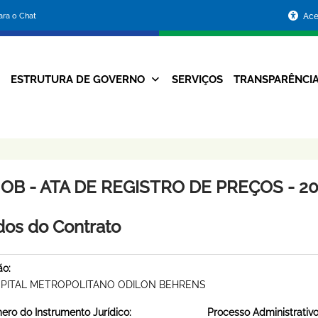
Portal
para o Chat
Ace
da
Prefeitura
ESTRUTURA DE GOVERNO
SERVIÇOS
TRANSPARÊNCI
Navegação
de
Principal
Belo
Horizonte
OB - ATA DE REGISTRO DE PREÇOS - 20
os do Contrato
ão:
PITAL METROPOLITANO ODILON BEHRENS
ro do Instrumento Jurídico:
Processo Administrativo