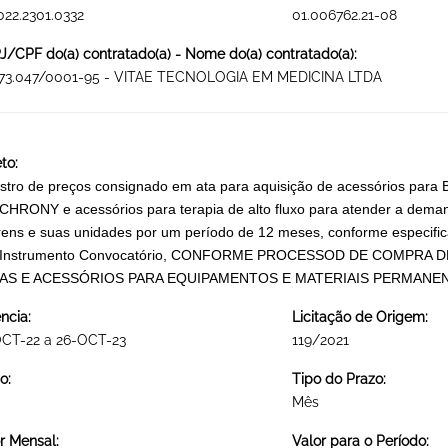
022.2301.0332
01.006762.21-08
/CPF do(a) contratado(a) - Nome do(a) contratado(a):
873.047/0001-95 - VITAE TECNOLOGIA EM MEDICINA LTDA
to:
stro de preços consignado em ata para aquisição de acessórios pa
HRONY e acessórios para terapia de alto fluxo para atender a deman
ens e suas unidades por um período de 12 meses, conforme especific
o Instrumento Convocatório, CONFORME PROCESSOD DE COMPRA DE N
AS E ACESSÓRIOS PARA EQUIPAMENTOS E MATERIAIS PERMANE
ncia:
Licitação de Origem:
OCT-22 a 26-OCT-23
119/2021
o:
Tipo do Prazo:
Mês
r Mensal:
Valor para o Período: