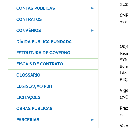
01.2
CONTAS PÚBLICAS
CNPJ
CONTRATOS
02.
CONVÊNIOS
DÍVIDA PÚBLICA FUNDADA
Obje
ESTRUTURA DE GOVERNO
Regi
SYNC
FISCAIS DE CONTRATO
Behr
I d
GLOSSÁRIO
PEÇ
LEGISLAÇÃO PBH
Vigê
LICITAÇÕES
27-
OBRAS PÚBLICAS
Praz
12
PARCERIAS
Valo