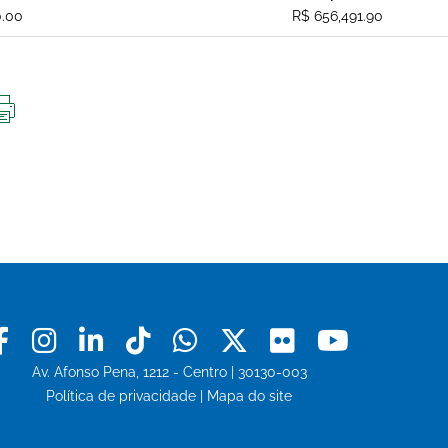
0.00
R$ 656,491.90
IMPRIMIR
ESTA
PÁGINA
Facebook
Instagram
Linkedin
Tiktok
Whatsapp
X
Flickr
Youtu
Av. Afonso Pena, 1212 - Centro | 30130-003
Política de privacidade
|
Mapa do site