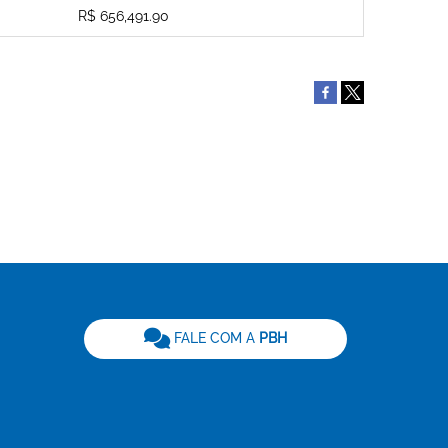
R$ 656,491.90
be
FALE COM A
PBH