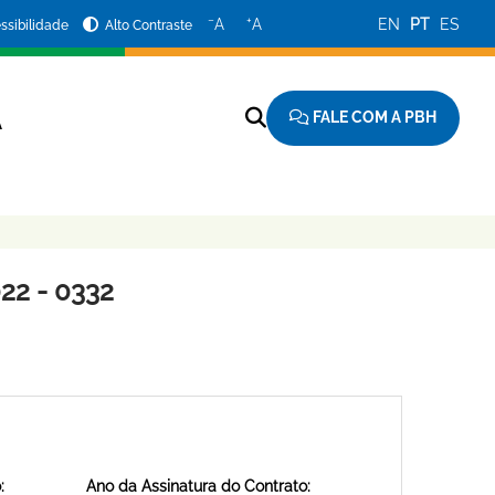
−
+
A
A
EN
PT
ES
ssibilidade
Alto Contraste
FALE COM A PBH
A
22 - 0332
:
Ano da Assinatura do Contrato: