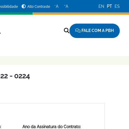
−
+
A
A
EN
PT
ES
ssibilidade
Alto Contraste
FALE COM A PBH
A
22 - 0224
:
Ano da Assinatura do Contrato: