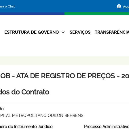
Portal
para o Chat
Ace
da
Prefeitura
ESTRUTURA DE GOVERNO
SERVIÇOS
TRANSPARÊNCI
Navegação
de
Principal
Belo
Horizonte
OB - ATA DE REGISTRO DE PREÇOS - 20
os do Contrato
ão:
PITAL METROPOLITANO ODILON BEHRENS
ro do Instrumento Jurídico:
Processo Administrativo