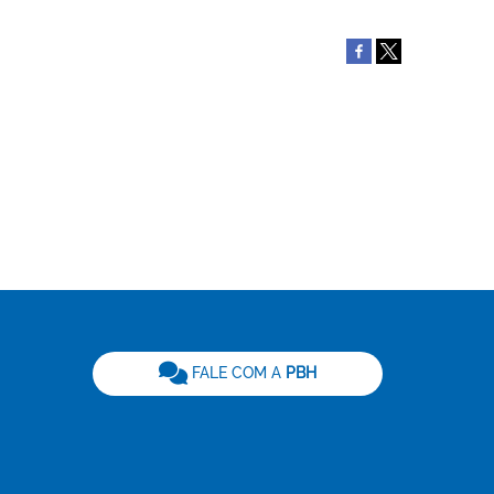
be
FALE COM A
PBH