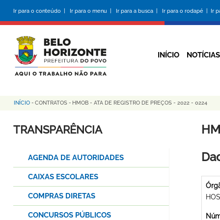
Pular
Ir para o conteúdo |
Ir para o menu |
Ir para a busca |
Ir para o rodapé |
Ir 
para
o
conteúdo
principal
INÍCIO
NOTÍCIAS
INÍCIO
-
CONTRATOS
-
HMOB - ATA DE REGISTRO DE PREÇOS - 2022 - 0224
Trilha
de
HM
TRANSPARÊNCIA
navegação
Dad
AGENDA DE AUTORIDADES
CAIXAS ESCOLARES
Órg
COMPRAS DIRETAS
HOS
CONCURSOS PÚBLICOS
Núme