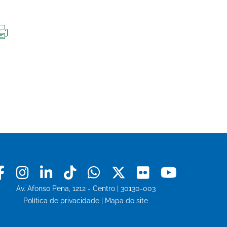
IMPRIMIR
ESTA
PÁGINA
Facebook
Instagram
Linkedin
Tiktok
Whatsapp
X
Flickr
Youtu
Av. Afonso Pena, 1212 - Centro | 30130-003
Política de privacidade
|
Mapa do site