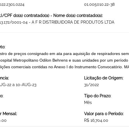
022.2301.0224
01.005010.22-38
/CPF do(a) contratado(a) - Nome do(a) contratado(a):
813.172/0001-04 - A F R DISTRIBUIDORA DE PRODUTOS LTDA
to:
stro de preços consignado em ata para aquisição de respiradores sem
ospital Metropolitano Odilon Behrens e suas unidades por um período
ições comerciais contidas no Anexo I do Instrumento Convocatóri
ncia:
Licitação de Origem:
AUG-22 a 10-AUG-23
31/2022
o:
Tipo do Prazo:
Mês
r Mensal:
Valor para o Período:
0.00
R$ 16,704.00