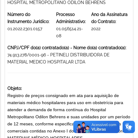
HOSPITAL METROPOLITANO ODILON BEHRENS
Número do
Processo
Ano da Assinatura
Instrumento Jurídico:
Administrativo:
do Contrato:
01.2022.2301.0157
01.056514.21-
2022
08
CNPJ/CPF do(a) contratado(a) - Nome do(a) contratado(a):
74.913.278/0001-96 - PETINELI DISTRIBUIDORA DE
MATERIAL MEDICO HOSPITALAR LTDA
Objeto:
Registro de preços consignado em ata para aquisição de
materiais médico hospitalares para uso em obstetrícia para
atender a demanda de forma contínua do Hospital
Metropolitano Odilon Behrens e suas unidades por um período
de 12 meses, conforme especificação técnica e condições
comerciais contidas no Anexo I do Instrumento Convocatório.
MATERIAIS MÉDICO-HOSPITALARES