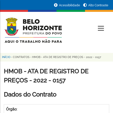
Pular
Portal
Acessibilidade
Alto Contraste
para
da
o
conteúdo
Prefeitura
O
principal
de
Belo
Horizonte
INÍCIO
-
CONTRATOS
-
HMOB - ATA DE REGISTRO DE PREÇOS - 2022 - 0157
Trilha
de
HMOB - ATA DE REGISTRO DE
navegação
PREÇOS - 2022 - 0157
Dados do Contrato
Órgão: