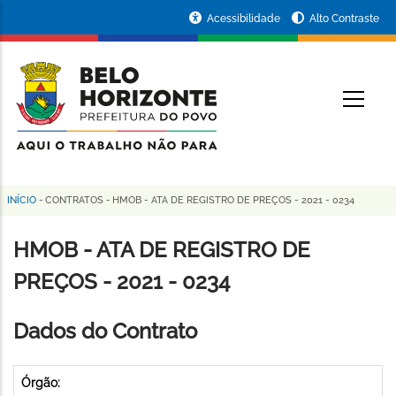
Pular
Portal
Acessibilidade
Alto Contraste
para
da
o
conteúdo
Prefeitura
O
principal
de
Belo
Horizonte
INÍCIO
-
CONTRATOS
-
HMOB - ATA DE REGISTRO DE PREÇOS - 2021 - 0234
Trilha
de
HMOB - ATA DE REGISTRO DE
navegação
PREÇOS - 2021 - 0234
Dados do Contrato
Órgão: