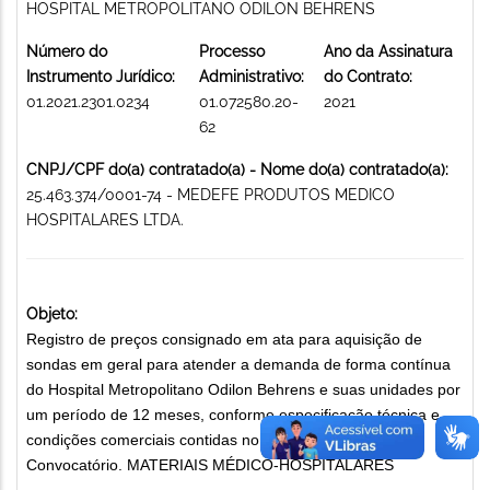
HOSPITAL METROPOLITANO ODILON BEHRENS
Número do
Processo
Ano da Assinatura
Instrumento Jurídico:
Administrativo:
do Contrato:
01.2021.2301.0234
01.072580.20-
2021
62
CNPJ/CPF do(a) contratado(a) - Nome do(a) contratado(a):
25.463.374/0001-74 - MEDEFE PRODUTOS MEDICO
HOSPITALARES LTDA.
Objeto:
Registro de preços consignado em ata para aquisição de
sondas em geral para atender a demanda de forma contínua
do Hospital Metropolitano Odilon Behrens e suas unidades por
um período de 12 meses, conforme especificação técnica e
condições comerciais contidas no Anexo I do Instrumento
Convocatório. MATERIAIS MÉDICO-HOSPITALARES