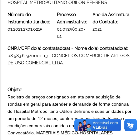
HOSPITAL METROPOLITANO ODILON BEHRENS
Número do
Processo
Ano da Assinatura
Instrumento Jurídico:
Administrativo:
do Contrato:
01.2021.2301.0215
01.072580.20-
2021
62
CNPJ/CPF do(a) contratado(a) - Nome do(a) contratado(a):
08.583.629/0001-13 - CONCEITOS COMERCIO DE ARTIGOS
DE USO COMERCIAL LTDA.
Objeto:
Registro de preços consignado em ata para aquisição de
sondas em geral para atender a demanda de forma contínua
do Hospital Metropolitano Odilon Behrens e suas unidades por
um período de 12 meses, conforme especificação técnica e
condições comerciais contidas no Anexo I do Instrumento
Convocatório. MATERIAIS MÉDICO-HOSPITALARES