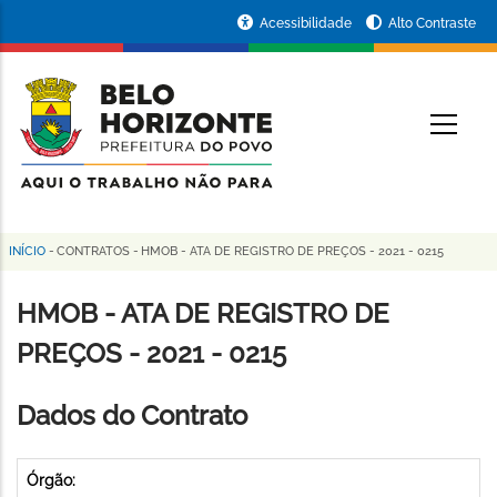
Pular
Portal
Acessibilidade
Alto Contraste
para
da
o
conteúdo
Prefeitura
O
principal
de
Belo
Horizonte
INÍCIO
-
CONTRATOS
-
HMOB - ATA DE REGISTRO DE PREÇOS - 2021 - 0215
Trilha
de
HMOB - ATA DE REGISTRO DE
navegação
PREÇOS - 2021 - 0215
Dados do Contrato
Órgão: