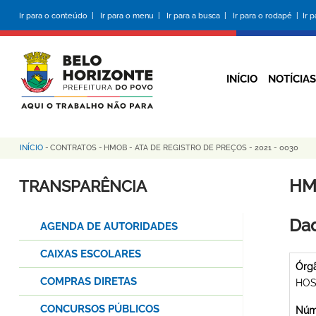
Pular
Ir para o conteúdo |
Ir para o menu |
Ir para a busca |
Ir para o rodapé |
Ir 
para
o
conteúdo
principal
INÍCIO
NOTÍCIAS
INÍCIO
-
CONTRATOS
-
HMOB - ATA DE REGISTRO DE PREÇOS - 2021 - 0030
Trilha
de
HM
TRANSPARÊNCIA
navegação
Dad
AGENDA DE AUTORIDADES
CAIXAS ESCOLARES
Órg
COMPRAS DIRETAS
HOS
CONCURSOS PÚBLICOS
Núme