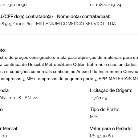
021.2301.0030
01.108202.19-24
/CPF do(a) contratado(a) - Nome do(a) contratado(a):
008.903/0001-60 - MILLENIUM COMERCIO SERVICO LTDA
to:
stro de preços consignado em ata para aquisição de materiais para 
a contínua do Hospital Metropolitano Odilon Behrens e suas unidades
ica e condições comerciais contidas no Anexo I do Instrumento Convocat
roempresas ¿ ME e empresas de pequeno porte ¿ EPP. MATERIAIS
ncia:
Licitação de Origem:
AN-21 a 28-JAN-22
117/2019
o:
Tipo do Prazo:
Mês
r Mensal:
Valor para o Período:
0.00
R$ 9,170.60