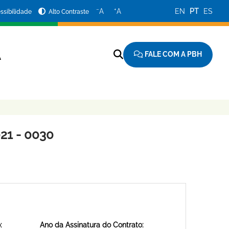
−
+
A
A
EN
PT
ES
ssibilidade
Alto Contraste
FALE COM A PBH
A
21 - 0030
:
Ano da Assinatura do Contrato: