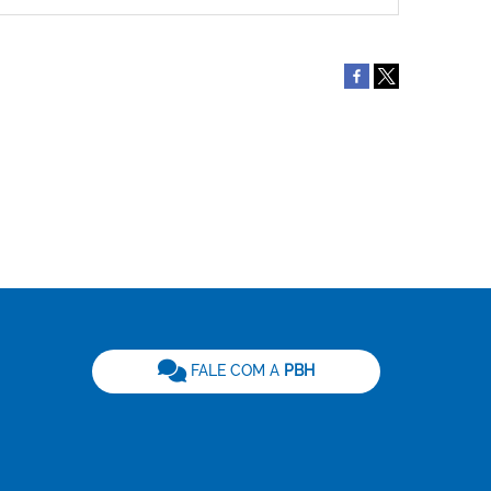
be
FALE COM A
PBH