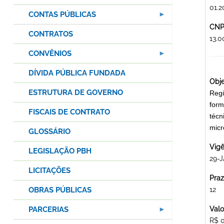
01.2
CONTAS PÚBLICAS
CNPJ
CONTRATOS
13.
CONVÊNIOS
DÍVIDA PÚBLICA FUNDADA
Obje
ESTRUTURA DE GOVERNO
Regi
form
FISCAIS DE CONTRATO
técn
mic
GLOSSÁRIO
Vigê
LEGISLAÇÃO PBH
29-J
LICITAÇÕES
Praz
OBRAS PÚBLICAS
12
PARCERIAS
Valo
R$ 