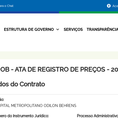
Portal
para o Chat
Ace
da
Prefeitura
ESTRUTURA DE GOVERNO
SERVIÇOS
TRANSPARÊNCI
Navegação
de
Principal
Belo
Horizonte
OB - ATA DE REGISTRO DE PREÇOS - 20
os do Contrato
ão:
PITAL METROPOLITANO ODILON BEHRENS
ro do Instrumento Jurídico:
Processo Administrativo