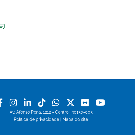
IMPRIMIR
ESTA
PÁGINA
Facebook
Instagram
Linkedin
Tiktok
Whatsapp
X
Flickr
Youtu
Av. Afonso Pena, 1212 - Centro | 30130-003
Política de privacidade
|
Mapa do site