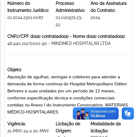
Número do
Processo
Ano da Assinatura
Instrumento Jurídico:
Administrativo:
do Contrato:
01.2024.2301.0087
01.020972.23-
2024
52
CNPJ/CPF do(a) contratado(a) - Nome do(a) contratado(a):
46.440.212/0001-90 - MINDMED HOSPITALAR LTDA
Objeto:
Aquisição de agulhas, seringas e coletores para atender a
demanda de forma contínua do Hospital Metropolitano Odilon
Behrens e suas unidades por um período de 12 meses,
conforme especificação técnica e condições comerciais
contidas no Anexo I do Instrumento Convocatório. MATERIAIS
MÉDICO-HOSPITALARES
Vigência:
Licitação de
Modalidade da
21-MAY-24 a 20-MAY-
Origem:
licitação: