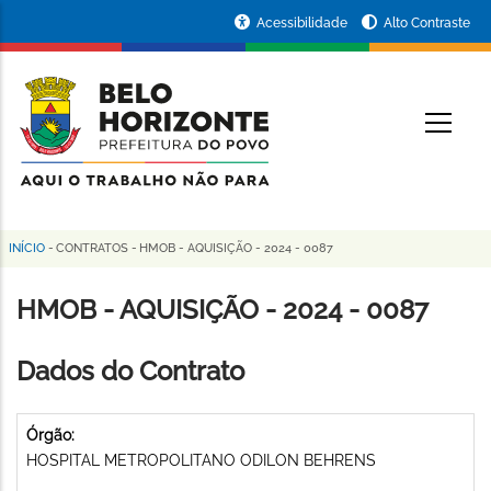
Pular
Portal
Acessibilidade
Alto Contraste
para
da
o
conteúdo
Prefeitura
O
principal
de
Belo
Horizonte
INÍCIO
-
CONTRATOS
-
HMOB - AQUISIÇÃO - 2024 - 0087
Trilha
de
HMOB - AQUISIÇÃO - 2024 - 0087
navegação
Dados do Contrato
Órgão:
HOSPITAL METROPOLITANO ODILON BEHRENS