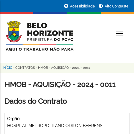
Pular
Portal
Acessibilidade
Alto Contraste
para
da
o
conteúdo
Prefeitura
O
principal
de
Belo
Horizonte
INÍCIO
-
CONTRATOS
-
HMOB - AQUISIÇÃO - 2024 - 0011
Trilha
de
HMOB - AQUISIÇÃO - 2024 - 0011
navegação
Dados do Contrato
Órgão:
HOSPITAL METROPOLITANO ODILON BEHRENS