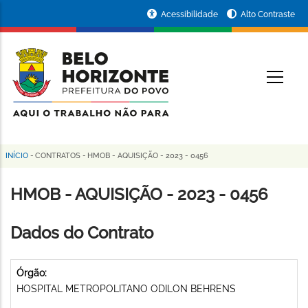
Pular
Portal
Acessibilidade
Alto Contraste
para
da
o
conteúdo
Prefeitura
O
principal
de
Belo
Horizonte
INÍCIO
-
CONTRATOS
-
HMOB - AQUISIÇÃO - 2023 - 0456
Trilha
de
HMOB - AQUISIÇÃO - 2023 - 0456
navegação
Dados do Contrato
Órgão:
HOSPITAL METROPOLITANO ODILON BEHRENS