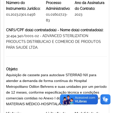
Número do
Processo
Ano da Assinatura
Instrumento Jurídico:
Administrativo:
do Contrato:
01.2023.2301.0456
01.016027.23-
2023
83
CNPJ/CPF do(a) contratado(a) - Nome do(a) contratado(a):
32.494.340/0001-02 - ADVANCED STERILIZATION
PRODUCTS DISTRIBUICAO E COMERCIO DE PRODUTOS
PARA SAUDE LTDA.
Objeto:
Aquisição de cassete para autoclave STERRAD NX para
atender a demanda de forma contínua do Hospital
Metropolitano Odilon Behrens e suas unidades por um período
de 12 meses, conforme especificação técnica e condições
comerciais contidas no Anexo I do Instrumento Convocatório.
MATERIAIS MÉDICO-HOSPITALARES