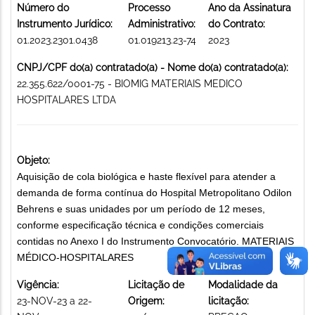
Número do
Processo
Ano da Assinatura
Instrumento Jurídico:
Administrativo:
do Contrato:
01.2023.2301.0438
01.019213.23-74
2023
CNPJ/CPF do(a) contratado(a) - Nome do(a) contratado(a):
22.355.622/0001-75 - BIOMIG MATERIAIS MEDICO
HOSPITALARES LTDA
Objeto:
Aquisição de cola biológica e haste flexível para atender a
demanda de forma contínua do Hospital Metropolitano Odilon
Behrens e suas unidades por um período de 12 meses,
conforme especificação técnica e condições comerciais
contidas no Anexo I do Instrumento Convocatório. MATERIAIS
MÉDICO-HOSPITALARES
Vigência:
Licitação de
Modalidade da
23-NOV-23 a 22-
Origem:
licitação: