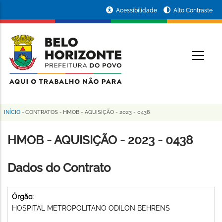
Pular
Portal
Acessibilidade
Alto Contraste
para
da
o
conteúdo
Prefeitura
O
principal
de
Belo
Horizonte
INÍCIO
-
CONTRATOS
-
HMOB - AQUISIÇÃO - 2023 - 0438
Trilha
de
HMOB - AQUISIÇÃO - 2023 - 0438
navegação
Dados do Contrato
Órgão:
HOSPITAL METROPOLITANO ODILON BEHRENS