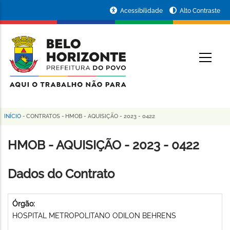
Pular
Portal
Acessibilidade
Alto Contraste
para
da
o
conteúdo
Prefeitura
O
principal
de
Belo
Horizonte
INÍCIO
-
CONTRATOS
-
HMOB - AQUISIÇÃO - 2023 - 0422
Trilha
de
HMOB - AQUISIÇÃO - 2023 - 0422
navegação
Dados do Contrato
Órgão:
HOSPITAL METROPOLITANO ODILON BEHRENS