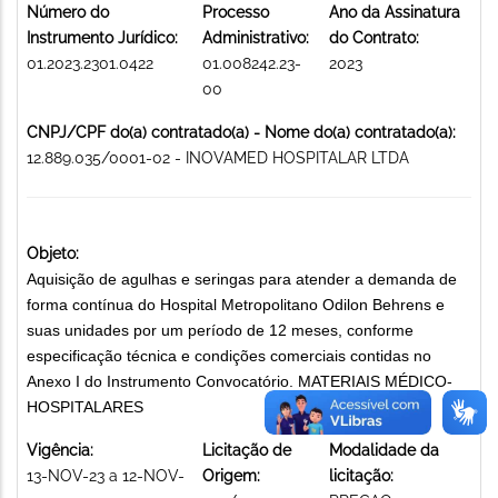
Número do
Processo
Ano da Assinatura
Instrumento Jurídico:
Administrativo:
do Contrato:
01.2023.2301.0422
01.008242.23-
2023
00
CNPJ/CPF do(a) contratado(a) - Nome do(a) contratado(a):
12.889.035/0001-02 - INOVAMED HOSPITALAR LTDA
Objeto:
Aquisição de agulhas e seringas para atender a demanda de
forma contínua do Hospital Metropolitano Odilon Behrens e
suas unidades por um período de 12 meses, conforme
especificação técnica e condições comerciais contidas no
Anexo I do Instrumento Convocatório. MATERIAIS MÉDICO-
HOSPITALARES
Vigência:
Licitação de
Modalidade da
13-NOV-23 a 12-NOV-
Origem:
licitação: