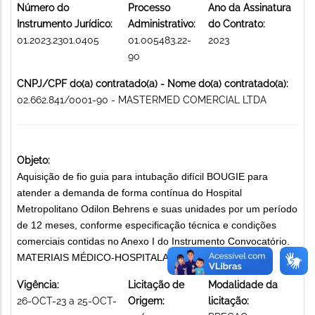
Número do
Processo
Ano da Assinatura
Instrumento Jurídico:
Administrativo:
do Contrato:
01.2023.2301.0405
01.005483.22-
2023
90
CNPJ/CPF do(a) contratado(a) - Nome do(a) contratado(a):
02.662.841/0001-90 - MASTERMED COMERCIAL LTDA
Objeto:
Aquisição de fio guia para intubação difícil BOUGIE para
atender a demanda de forma contínua do Hospital
Metropolitano Odilon Behrens e suas unidades por um período
de 12 meses, conforme especificação técnica e condições
comerciais contidas no Anexo I do Instrumento Convocatório.
MATERIAIS MÉDICO-HOSPITALARES
Vigência:
Licitação de
Modalidade da
26-OCT-23 a 25-OCT-
Origem:
licitação: