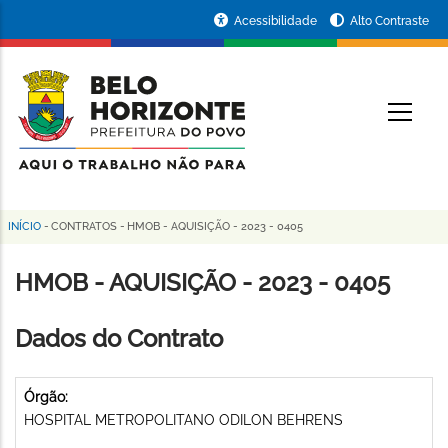
Pular
Portal
Acessibilidade
Alto Contraste
para
da
o
conteúdo
Prefeitura
O
principal
de
Belo
Horizonte
INÍCIO
-
CONTRATOS
-
HMOB - AQUISIÇÃO - 2023 - 0405
Trilha
de
HMOB - AQUISIÇÃO - 2023 - 0405
navegação
Dados do Contrato
Órgão:
HOSPITAL METROPOLITANO ODILON BEHRENS