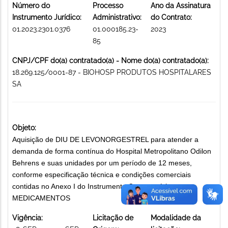
Número do
Processo
Ano da Assinatura
Instrumento Jurídico:
Administrativo:
do Contrato:
01.2023.2301.0376
01.000185.23-
2023
85
CNPJ/CPF do(a) contratado(a) - Nome do(a) contratado(a):
18.269.125/0001-87 - BIOHOSP PRODUTOS HOSPITALARES
SA
Objeto:
Aquisição de DIU DE LEVONORGESTREL para atender a
demanda de forma contínua do Hospital Metropolitano Odilon
Behrens e suas unidades por um período de 12 meses,
conforme especificação técnica e condições comerciais
contidas no Anexo I do Instrumento Convocatório.
MEDICAMENTOS
Vigência:
Licitação de
Modalidade da