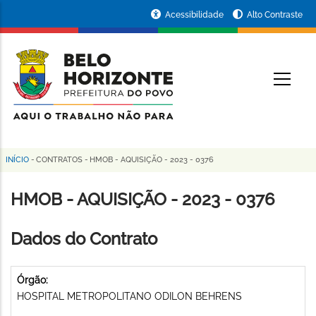
Pular
Portal
Acessibilidade
Alto Contraste
para
da
o
conteúdo
Prefeitura
O
principal
de
Belo
Horizonte
INÍCIO
-
CONTRATOS
-
HMOB - AQUISIÇÃO - 2023 - 0376
Trilha
de
HMOB - AQUISIÇÃO - 2023 - 0376
navegação
Dados do Contrato
Órgão:
HOSPITAL METROPOLITANO ODILON BEHRENS