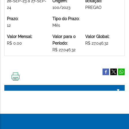
28-SEP-23 a 27-SEP-
Origem:
licitação:
24
100/2023
PREGAO
Prazo:
Tipo do Prazo:
12
Mês
Valor Mensal:
Valor para o
Valor Global:
R$ 0.00
Período:
R$ 27,046.32
R$ 27,046.32
IMPRIMIR
ESTA
PÁGINA