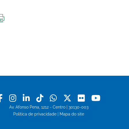
IMPRIMIR
ESTA
PÁGINA
Facebook
Instagram
Linkedin
Tiktok
Whatsapp
X
Flickr
Youtu
Av. Afonso Pena, 1212 - Centro | 30130-003
Política de privacidade
|
Mapa do site