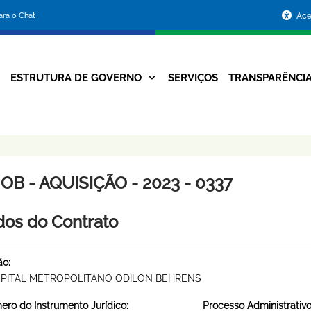
Portal
para o Chat
Ace
da
Prefeitura
ESTRUTURA DE GOVERNO
SERVIÇOS
TRANSPARÊNCI
Navegação
de
Principal
Belo
Horizonte
B - AQUISIÇÃO - 2023 - 0337
os do Contrato
ão:
PITAL METROPOLITANO ODILON BEHRENS
ro do Instrumento Jurídico:
Processo Administrativo