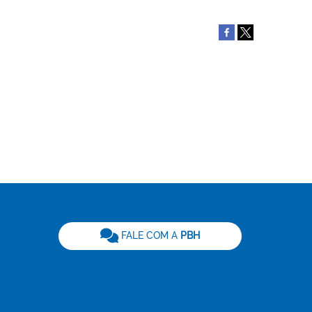
be
FALE COM A
PBH