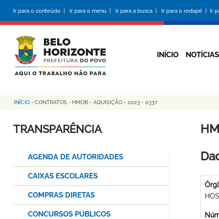
Pular
Ir para o conteúdo |
Ir para o menu |
Ir para a busca |
Ir para o rodapé |
Ir 
para
o
conteúdo
principal
INÍCIO
NOTÍCIAS
INÍCIO
-
CONTRATOS
-
HMOB - AQUISIÇÃO - 2023 - 0337
Trilha
de
HMO
TRANSPARÊNCIA
navegação
Dad
AGENDA DE AUTORIDADES
CAIXAS ESCOLARES
Órg
COMPRAS DIRETAS
HOS
CONCURSOS PÚBLICOS
Núme