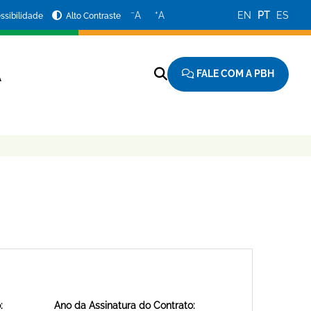
−
+
A
A
EN
PT
ES
ssibilidade
Alto Contraste
FALE COM A PBH
A
:
Ano da Assinatura do Contrato: