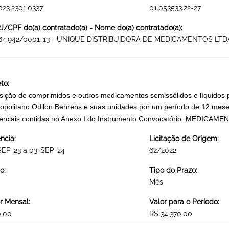
023.2301.0337
01.053533.22-27
/CPF do(a) contratado(a) - Nome do(a) contratado(a):
864.942/0001-13 - UNIQUE DISTRIBUIDORA DE MEDICAMENTOS LTD
to:
sição de comprimidos e outros medicamentos semissólidos e líquidos 
opolitano Odilon Behrens e suas unidades por um período de 12 meses
rciais contidas no Anexo I do Instrumento Convocatório. MEDICAM
ncia:
Licitação de Origem:
SEP-23 a 03-SEP-24
62/2022
o:
Tipo do Prazo:
Mês
r Mensal:
Valor para o Período:
0.00
R$ 34,370.00