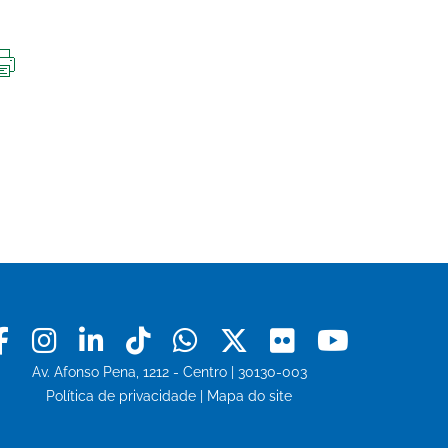
IMPRIMIR
ESTA
PÁGINA
Facebook
Instagram
Linkedin
Tiktok
Whatsapp
X
Flickr
Youtu
Av. Afonso Pena, 1212 - Centro | 30130-003
Política de privacidade
|
Mapa do site