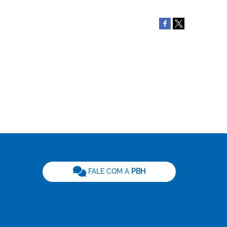
be
FALE COM A
PBH