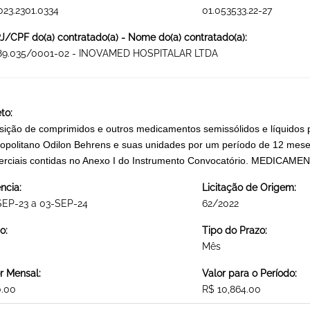
023.2301.0334
01.053533.22-27
/CPF do(a) contratado(a) - Nome do(a) contratado(a):
889.035/0001-02 - INOVAMED HOSPITALAR LTDA
to:
sição de comprimidos e outros medicamentos semissólidos e líquidos 
opolitano Odilon Behrens e suas unidades por um período de 12 meses
rciais contidas no Anexo I do Instrumento Convocatório. MEDICAM
ncia:
Licitação de Origem:
SEP-23 a 03-SEP-24
62/2022
o:
Tipo do Prazo:
Mês
r Mensal:
Valor para o Período:
0.00
R$ 10,864.00