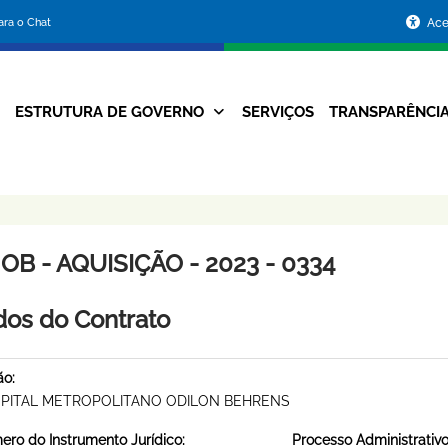
Portal
para o Chat
Ace
da
Prefeitura
ESTRUTURA DE GOVERNO
SERVIÇOS
TRANSPARÊNCI
Navegação
de
Principal
Belo
Horizonte
B - AQUISIÇÃO - 2023 - 0334
os do Contrato
ão:
PITAL METROPOLITANO ODILON BEHRENS
ro do Instrumento Jurídico:
Processo Administrativo