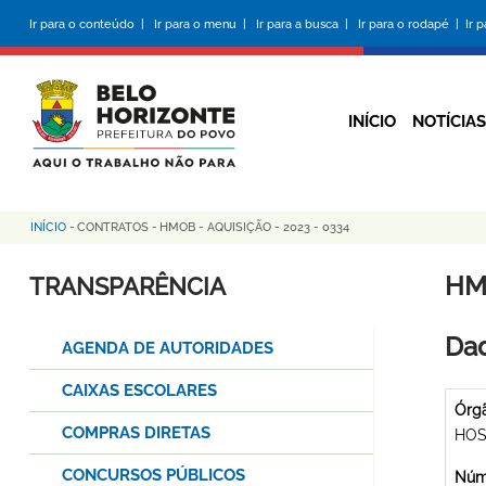
Pular
Ir para o conteúdo |
Ir para o menu |
Ir para a busca |
Ir para o rodapé |
Ir 
para
o
conteúdo
principal
INÍCIO
NOTÍCIAS
INÍCIO
-
CONTRATOS
-
HMOB - AQUISIÇÃO - 2023 - 0334
Trilha
de
HMO
TRANSPARÊNCIA
navegação
Dad
AGENDA DE AUTORIDADES
CAIXAS ESCOLARES
Órg
COMPRAS DIRETAS
HOS
CONCURSOS PÚBLICOS
Núme