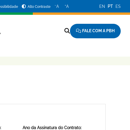
−
+
A
A
EN
PT
ES
ssibilidade
Alto Contraste
FALE COM A PBH
A
:
Ano da Assinatura do Contrato: