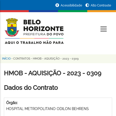
Pular
Portal
Acessibilidade
Alto Contraste
para
da
o
conteúdo
Prefeitura
O
principal
de
Belo
Horizonte
INÍCIO
-
CONTRATOS
-
HMOB - AQUISIÇÃO - 2023 - 0309
Trilha
de
HMOB - AQUISIÇÃO - 2023 - 0309
navegação
Dados do Contrato
Órgão:
HOSPITAL METROPOLITANO ODILON BEHRENS