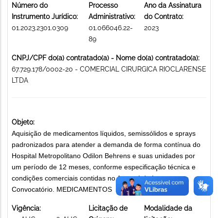
Número do
Processo
Ano da Assinatura
Instrumento Jurídico:
Administrativo:
do Contrato:
01.2023.2301.0309
01.066046.22-
2023
89
CNPJ/CPF do(a) contratado(a) - Nome do(a) contratado(a):
67.729.178/0002-20 - COMERCIAL CIRURGICA RIOCLARENSE
LTDA
Objeto:
Aquisição de medicamentos líquidos, semissólidos e sprays
padronizados para atender a demanda de forma contínua do
Hospital Metropolitano Odilon Behrens e suas unidades por
um período de 12 meses, conforme especificação técnica e
condições comerciais contidas no Anexo I do Instrumento
Convocatório. MEDICAMENTOS
Vigência:
Licitação de
Modalidade da