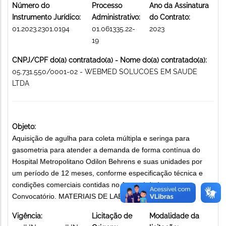
Número do
Processo
Ano da Assinatura
Instrumento Jurídico:
Administrativo:
do Contrato:
01.2023.2301.0194
01.061335.22-
2023
19
CNPJ/CPF do(a) contratado(a) - Nome do(a) contratado(a):
05.731.550/0001-02 - WEBMED SOLUCOES EM SAUDE
LTDA
Objeto:
Aquisição de agulha para coleta múltipla e seringa para
gasometria para atender a demanda de forma contínua do
Hospital Metropolitano Odilon Behrens e suas unidades por
um período de 12 meses, conforme especificação técnica e
condições comerciais contidas no Anexo I do Instrumento
Convocatório. MATERIAIS DE LABORATÓRIOS
Vigência:
Licitação de
Modalidade da