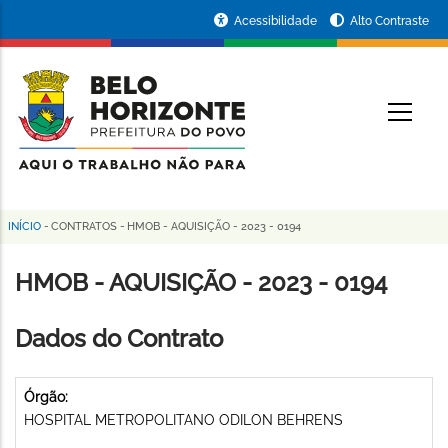
Pular
Portal
Acessibilidade
Alto Contraste
para
da
o
conteúdo
Prefeitura
O
principal
de
Belo
Horizonte
INÍCIO
-
CONTRATOS
-
HMOB - AQUISIÇÃO - 2023 - 0194
Trilha
de
HMOB - AQUISIÇÃO - 2023 - 0194
navegação
Dados do Contrato
Órgão:
HOSPITAL METROPOLITANO ODILON BEHRENS