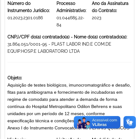
Número do
Processo
Ano da Assinatura
Instrumento Jurídico:
Administrativo:
do Contrato:
01.2023.2301.0186
01.044685.22-
2023
84
CNPJ/CPF do(a) contratado(a) - Nome do(a) contratado(a):
31.864.051/0001-95 - PLAST LABOR IND.E COM.DE
EQUIP.HOSP.E LABORATORIO LTDA
Objeto:
Aquisição de testes biológicos, imunocromatográfico e desafio,
fitas para antibiograma e fornecimento de incubadoras em
regime de comodato para atender a demanda de forma
contínua do Hospital Metropolitano Odilon Behrens e suas
unidades por um período de 12 meses, conforme
especificação técnica e condições comerciais contidas no
Anexo I do Instrumento Convocatório. MATERIAIS QUÍMICOS