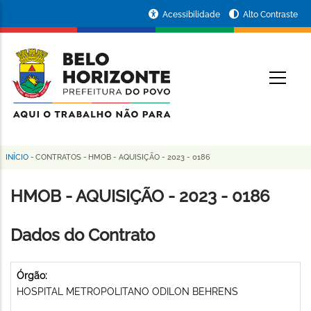
Pular
Portal
Acessibilidade
Alto Contraste
para
da
o
conteúdo
Prefeitura
O
principal
de
Belo
Horizonte
INÍCIO
-
CONTRATOS
-
HMOB - AQUISIÇÃO - 2023 - 0186
Trilha
de
HMOB - AQUISIÇÃO - 2023 - 0186
navegação
Dados do Contrato
Órgão:
HOSPITAL METROPOLITANO ODILON BEHRENS