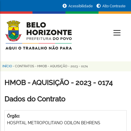
Pular
Portal
Acessibilidade
Alto Contraste
para
da
o
conteúdo
Prefeitura
O
principal
de
Belo
Horizonte
INÍCIO
-
CONTRATOS
-
HMOB - AQUISIÇÃO - 2023 - 0174
Trilha
de
HMOB - AQUISIÇÃO - 2023 - 0174
navegação
Dados do Contrato
Órgão:
HOSPITAL METROPOLITANO ODILON BEHRENS