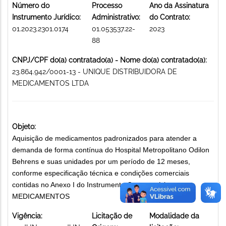
Número do
Processo
Ano da Assinatura
Instrumento Jurídico:
Administrativo:
do Contrato:
01.2023.2301.0174
01.053537.22-
2023
88
CNPJ/CPF do(a) contratado(a) - Nome do(a) contratado(a):
23.864.942/0001-13 - UNIQUE DISTRIBUIDORA DE
MEDICAMENTOS LTDA
Objeto:
Aquisição de medicamentos padronizados para atender a
demanda de forma contínua do Hospital Metropolitano Odilon
Behrens e suas unidades por um período de 12 meses,
conforme especificação técnica e condições comerciais
contidas no Anexo I do Instrumento Convocatório.
MEDICAMENTOS
Vigência:
Licitação de
Modalidade da