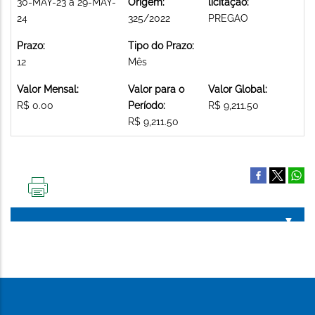
30-MAY-23 a 29-MAY-
Origem:
licitação:
24
325/2022
PREGAO
Prazo:
Tipo do Prazo:
12
Mês
Valor Mensal:
Valor para o
Valor Global:
R$ 0.00
Período:
R$ 9,211.50
R$ 9,211.50
IMPRIMIR
ESTA
PÁGINA