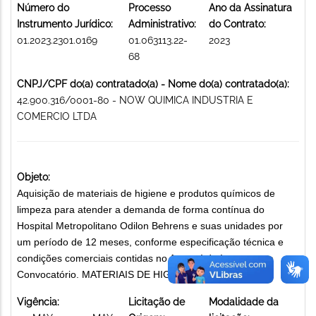
Número do
Processo
Ano da Assinatura
Instrumento Jurídico:
Administrativo:
do Contrato:
01.2023.2301.0169
01.063113.22-
2023
68
CNPJ/CPF do(a) contratado(a) - Nome do(a) contratado(a):
42.900.316/0001-80 - NOW QUIMICA INDUSTRIA E
COMERCIO LTDA
Objeto:
Aquisição de materiais de higiene e produtos químicos de
limpeza para atender a demanda de forma contínua do
Hospital Metropolitano Odilon Behrens e suas unidades por
um período de 12 meses, conforme especificação técnica e
condições comerciais contidas no Anexo I do Instrumento
Convocatório. MATERIAIS DE HIGIENE E LIMPEZA
Vigência:
Licitação de
Modalidade da