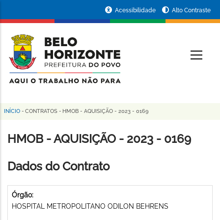
Pular
Portal
Acessibilidade
Alto Contraste
para
da
o
conteúdo
Prefeitura
O
principal
de
Belo
Horizonte
INÍCIO
-
CONTRATOS
-
HMOB - AQUISIÇÃO - 2023 - 0169
Trilha
de
HMOB - AQUISIÇÃO - 2023 - 0169
navegação
Dados do Contrato
Órgão:
HOSPITAL METROPOLITANO ODILON BEHRENS