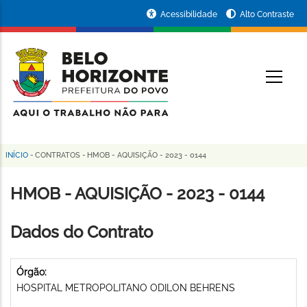
Pular
Portal
Acessibilidade
Alto Contraste
para
da
o
conteúdo
Prefeitura
O
principal
de
Belo
Horizonte
INÍCIO
-
CONTRATOS
-
HMOB - AQUISIÇÃO - 2023 - 0144
Trilha
de
HMOB - AQUISIÇÃO - 2023 - 0144
navegação
Dados do Contrato
Órgão:
HOSPITAL METROPOLITANO ODILON BEHRENS