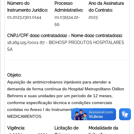
Número do
Processo
Ano da Assinatura
Instrumento Jurídico:
Administrativo:
do Contrato:
01.2023.2301.0144
01.031514.22-
2023
59
CNPJ/CPF do(a) contratado(a) - Nome do(a) contratado(a):
18.269.125/0001-87 - BIOHOSP PRODUTOS HOSPITALARES
SA
Objeto:
Aquisição de antimicrobianos injetáveis para atender a
demanda de forma contínua do Hospital Metropolitano Odilon
Behrens e suas unidades por um período de 12 meses,
conforme especificação técnica e condições comerciais
contidas no Anexo I do Instrumento Convocatório.
MEDICAMENTOS
Vigência:
Licitação de
Modalidade da