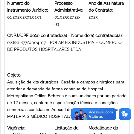
Número do
Processo
Ano da Assinatura
Instrumento Jurídico:
Administrativo:
do Contrato:
01.2023.2301.0139
01.025027.22-
2023
93
CNPJ/CPF do(a) contratado(a) - Nome do(a) contratado(a):
02.881.877/0004-07 - POLAR FIX INDUSTRIA E COMERCIO
DE PRODUTOS HOSPITALARES LTDA
Objeto:
Aquisição de kits cirúrgicos, Cesária e campos cirúrgicos para
atender a demanda de forma contínua do Hospital
Metropolitano Odilon Behrens e suas unidades por um período
de 12 meses, conforme especificação técnica e condições
comerciais contidas no Anexo I do Instrumento Convocatório.
MATERIAIS MÉDICO-HOSPITALARES
Vigência:
Licitação de
Modalidade da