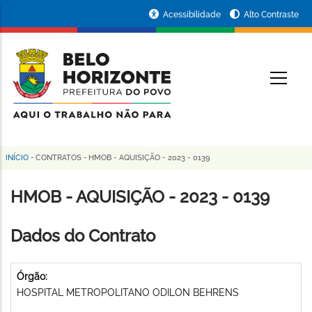
Pular
Portal
Acessibilidade
Alto Contraste
para
da
o
conteúdo
Prefeitura
O
principal
de
Belo
Horizonte
INÍCIO
-
CONTRATOS
-
HMOB - AQUISIÇÃO - 2023 - 0139
Trilha
de
HMOB - AQUISIÇÃO - 2023 - 0139
navegação
Dados do Contrato
Órgão:
HOSPITAL METROPOLITANO ODILON BEHRENS