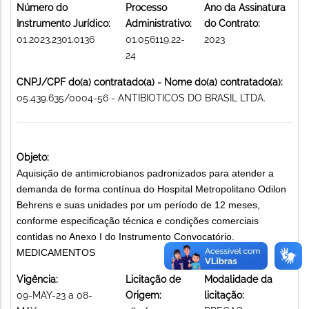
Número do
Processo
Ano da Assinatura
Instrumento Jurídico:
Administrativo:
do Contrato:
01.2023.2301.0136
01.056119.22-
2023
24
CNPJ/CPF do(a) contratado(a) - Nome do(a) contratado(a):
05.439.635/0004-56 - ANTIBIOTICOS DO BRASIL LTDA.
Objeto:
Aquisição de antimicrobianos padronizados para atender a
demanda de forma contínua do Hospital Metropolitano Odilon
Behrens e suas unidades por um período de 12 meses,
conforme especificação técnica e condições comerciais
contidas no Anexo I do Instrumento Convocatório.
MEDICAMENTOS
Vigência:
Licitação de
Modalidade da
09-MAY-23 a 08-
Origem:
licitação: