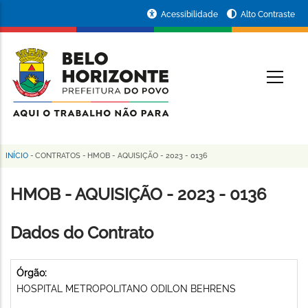
Pular
Portal
Acessibilidade
Alto Contraste
para
da
o
conteúdo
Prefeitura
O
principal
de
Belo
Horizonte
INÍCIO
-
CONTRATOS
-
HMOB - AQUISIÇÃO - 2023 - 0136
Trilha
de
HMOB - AQUISIÇÃO - 2023 - 0136
navegação
Dados do Contrato
Órgão:
HOSPITAL METROPOLITANO ODILON BEHRENS