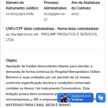
Número do
Processo
Ano da Assinatura
Instrumento Jurídico:
Administrativo:
do Contrato:
01.2023.2301.0082
01.055900.22-
2023
27
CNPJ/CPF do(a) contratado(a) - Nome do(a) contratado(a):
40.764.896/0001-08 - PROLIMP PRODUTOS E SERVICOS
LTDA
Objeto:
Aquisição de fraldas descartáveis infantis para atender a
demanda de forma contínua do Hospital Metropolitano Odilon
Behrens e suas unidades por um período de 12 meses,
conforme especificação técnica e condições comerciais
contidas no Anexo I do Instrumento Convocatório. Esta
licitação possui itens exclusivos para a participação de
microempresas ¿ ME e empresas de pequeno porte ¿ EPP.
MATERIAIS PARA CAMA, MESA E BANHO