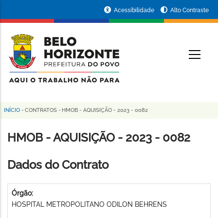
Pular
Portal
Acessibilidade
Alto Contraste
para
da
o
conteúdo
Prefeitura
O
principal
de
Belo
Horizonte
INÍCIO
-
CONTRATOS
-
HMOB - AQUISIÇÃO - 2023 - 0082
Trilha
de
HMOB - AQUISIÇÃO - 2023 - 0082
navegação
Dados do Contrato
Órgão:
HOSPITAL METROPOLITANO ODILON BEHRENS