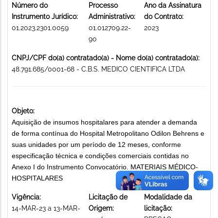
Número do
Processo
Ano da Assinatura
Instrumento Jurídico:
Administrativo:
do Contrato:
01.2023.2301.0059
01.012709.22-
2023
90
CNPJ/CPF do(a) contratado(a) - Nome do(a) contratado(a):
48.791.685/0001-68 - C.B.S. MEDICO CIENTIFICA LTDA
Objeto:
Aquisição de insumos hospitalares para atender a demanda
de forma contínua do Hospital Metropolitano Odilon Behrens e
suas unidades por um período de 12 meses, conforme
especificação técnica e condições comerciais contidas no
Anexo I do Instrumento Convocatório. MATERIAIS MÉDICO-
HOSPITALARES
Vigência:
Licitação de
Modalidade da
14-MAR-23 a 13-MAR-
Origem:
licitação: