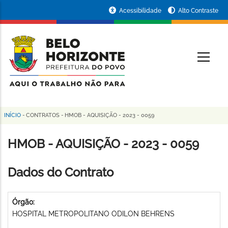
Pular
Portal
Acessibilidade
Alto Contraste
para
da
o
conteúdo
Prefeitura
O
principal
de
Belo
Horizonte
INÍCIO
-
CONTRATOS
-
HMOB - AQUISIÇÃO - 2023 - 0059
Trilha
de
HMOB - AQUISIÇÃO - 2023 - 0059
navegação
Dados do Contrato
Órgão:
HOSPITAL METROPOLITANO ODILON BEHRENS