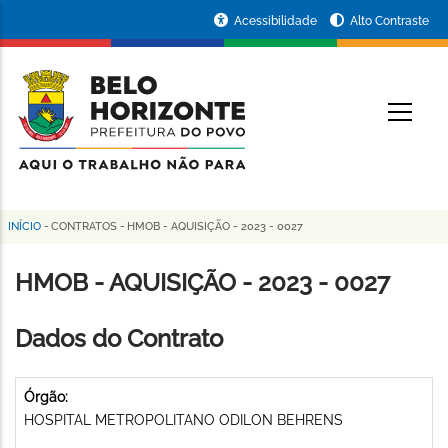
Pular
Portal
Acessibilidade
Alto Contraste
para
da
o
conteúdo
Prefeitura
O
principal
de
Belo
Horizonte
INÍCIO
-
CONTRATOS
-
HMOB - AQUISIÇÃO - 2023 - 0027
Trilha
de
HMOB - AQUISIÇÃO - 2023 - 0027
navegação
Dados do Contrato
Órgão:
HOSPITAL METROPOLITANO ODILON BEHRENS