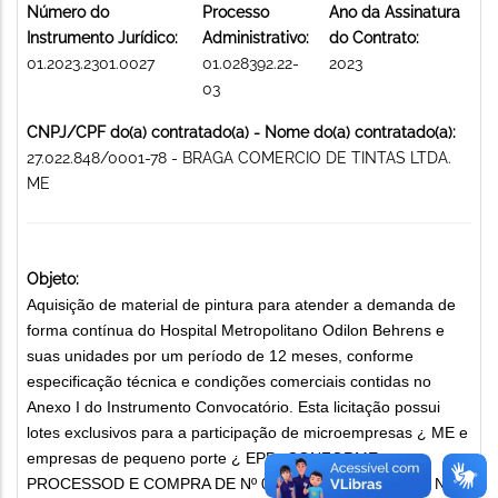
Número do
Processo
Ano da Assinatura
Instrumento Jurídico:
Administrativo:
do Contrato:
01.2023.2301.0027
01.028392.22-
2023
03
CNPJ/CPF do(a) contratado(a) - Nome do(a) contratado(a):
27.022.848/0001-78 - BRAGA COMERCIO DE TINTAS LTDA.
ME
Objeto:
Aquisição de material de pintura para atender a demanda de
forma contínua do Hospital Metropolitano Odilon Behrens e
suas unidades por um período de 12 meses, conforme
especificação técnica e condições comerciais contidas no
Anexo I do Instrumento Convocatório. Esta licitação possui
lotes exclusivos para a participação de microempresas ¿ ME e
empresas de pequeno porte ¿ EPP., CONFORME
PROCESSOD E COMPRA DE Nº 02- 29/2022 - OPUS DE Nº