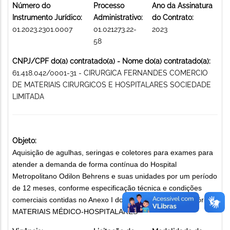
Número do
Processo
Ano da Assinatura
Instrumento Jurídico:
Administrativo:
do Contrato:
01.2023.2301.0007
01.021273.22-
2023
58
CNPJ/CPF do(a) contratado(a) - Nome do(a) contratado(a):
61.418.042/0001-31 - CIRURGICA FERNANDES COMERCIO
DE MATERIAIS CIRURGICOS E HOSPITALARES SOCIEDADE
LIMITADA
Objeto:
Aquisição de agulhas, seringas e coletores para exames para
atender a demanda de forma contínua do Hospital
Metropolitano Odilon Behrens e suas unidades por um período
de 12 meses, conforme especificação técnica e condições
comerciais contidas no Anexo I do Instrumento Convocatório.
MATERIAIS MÉDICO-HOSPITALARES