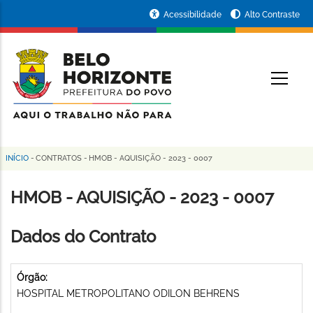
Pular
Portal
Acessibilidade
Alto Contraste
para
da
o
conteúdo
Prefeitura
O
principal
de
Belo
Horizonte
INÍCIO
-
CONTRATOS
-
HMOB - AQUISIÇÃO - 2023 - 0007
Trilha
de
HMOB - AQUISIÇÃO - 2023 - 0007
navegação
Dados do Contrato
Órgão:
HOSPITAL METROPOLITANO ODILON BEHRENS