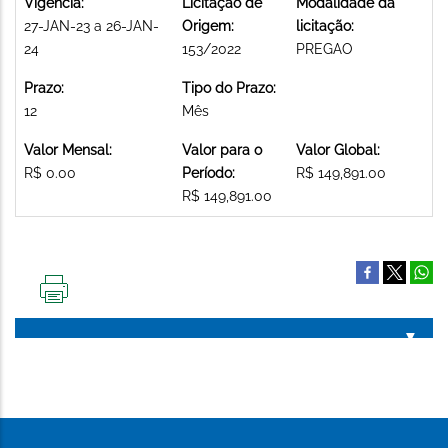
Vigência:
Licitação de
Modalidade da
27-JAN-23 a 26-JAN-
Origem:
licitação:
24
153/2022
PREGAO
Prazo:
Tipo do Prazo:
12
Mês
Valor Mensal:
Valor para o
Valor Global:
R$ 0.00
Período:
R$ 149,891.00
R$ 149,891.00
IMPRIMIR
ESTA
PÁGINA