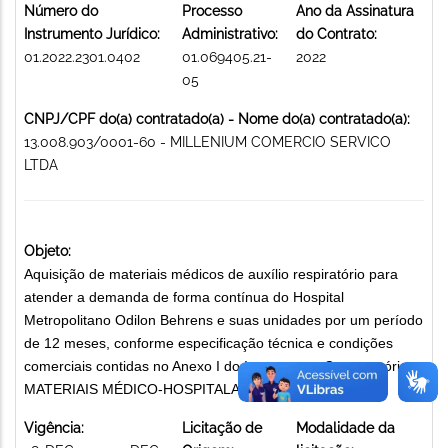
Número do
Processo
Ano da Assinatura
Instrumento Jurídico:
Administrativo:
do Contrato:
01.2022.2301.0402
01.069405.21-
2022
05
CNPJ/CPF do(a) contratado(a) - Nome do(a) contratado(a):
13.008.903/0001-60 - MILLENIUM COMERCIO SERVICO
LTDA
Objeto:
Aquisição de materiais médicos de auxílio respiratório para
atender a demanda de forma contínua do Hospital
Metropolitano Odilon Behrens e suas unidades por um período
de 12 meses, conforme especificação técnica e condições
comerciais contidas no Anexo I do Instrumento Convocatório.
MATERIAIS MÉDICO-HOSPITALARES
Vigência:
Licitação de
Modalidade da