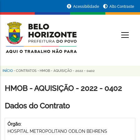
Pular
Portal
Acessibilidade
Alto Contraste
para
da
o
conteúdo
Prefeitura
O
principal
de
Belo
Horizonte
INÍCIO
-
CONTRATOS
-
HMOB - AQUISIÇÃO - 2022 - 0402
Trilha
de
HMOB - AQUISIÇÃO - 2022 - 0402
navegação
Dados do Contrato
Órgão:
HOSPITAL METROPOLITANO ODILON BEHRENS