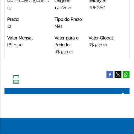
28-DEC-22 a 27-DEC-
Origem:
licitação:
23
172/2021
PREGAO
Prazo:
Tipo do Prazo:
12
Mês
Valor Mensal:
Valor para o
Valor Global:
R$ 0.00
Período:
R$ 530.21
R$ 530.21
IMPRIMIR
ESTA
PÁGINA